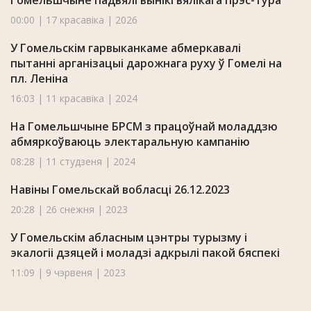
Гомельшчыне падвялі вынікі вялікага прэс-тура
00:00 | 17 красавіка | 2026
У Гомельскім гарвыканкаме абмеркавалі
пытанні арганізацыі дарожнага руху ў Гомелі на
пл. Леніна
16:03 | 11 красавіка | 2024
На Гомельшчыне БРСМ з працоўнай моладдзю
абмяркоўваюць электаральную кампанію
08:28 | 11 студзеня | 2024
Навіны Гомельскай вобласці 26.12.2023
20:28 | 26 снежня | 2023
У Гомельскім абласным цэнтры турызму і
экалогіі дзяцей і моладзі адкрылі пакой бяспекі
11:09 | 9 чэрвеня | 2023