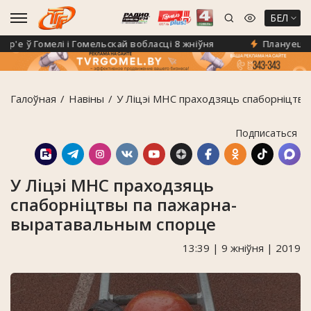
БЕЛ
е ў Гомелі і Гомельскай вобласці 8 жніўня
Плануеце на 
Галоўная
Навiны
У Ліцэі МНС праходзяць спаборніцтв
Подписаться
У Ліцэі МНС праходзяць
спаборніцтвы па пажарна-
выратавальным спорце
13:39 | 9 жніўня | 2019