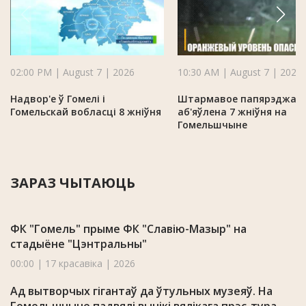
02:00 PM | August 7 | 2026
10:30 AM | August 7 | 2026
Надвор'е ў Гомелі і
Штармавое папярэджан
Гомельскай вобласці 8 жніўня
аб'яўлена 7 жніўня на
Гомельшчыне
ЗАРАЗ ЧЫТАЮЦЬ
ФК "Гомель" прыме ФК "Славію-Мазыр" на
стадыёне "Цэнтральны"
00:00 | 17 красавіка | 2026
Ад вытворчых гігантаў да ўтульных музеяў. На