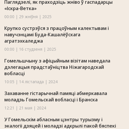
Паглядзелі, як праходзіць жніво ў гаспадарцы
«Іскра-Ветка»
00:00 | 29 жніўня | 2025
Крупко сустрэўся з працоўным калектывам і
навучэнцамі Буда-Кашалёўскага
агратэхкаледжа
00:00 | 16 студзеня | 2025
Гомельшчыну з афіцыйным візітам наведала
дэлегацыя прадстаўніцтва Ніжагародскай
вобласці
10:05 | 14 лістапада | 2024
Захаванне гістарычнай памяці абмеркавала
моладзь Гомельскай вобласці і Бранска
12:21 | 21 мая | 2024
У Гомельскім абласным цэнтры турызму і
экалогіі дзяцей і моладзі адкрылі пакой бяспекі