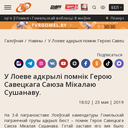
БЕЛ
'е ў Гомелі і Гомельскай вобласці 8 жніўня
Плануеце на
Галоўная
Навiны
У Лоеве адкрылі помнік Герою Савецк
Подписаться
У Лоеве адкрылі помнік Герою
Савецкага Саюза Мікалаю
Сушанаву.
18:02 | 23 мая | 2019
На 3-й пагранзаставе Лоеўскай камендатуры Гомельскай
пагранічнай групы адкрылі бюст – помнік Героя Савецкага
Саюза Мікалая Сушанава. Гэтай заставе яго імя было