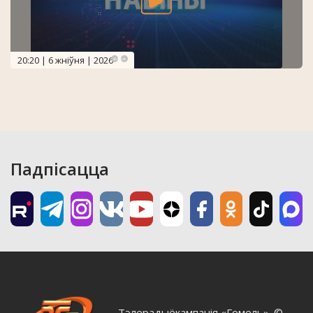
20:20 | 6 жніўня | 2026
Падпісацца
Тэлерадыёкампанія «Гомель». ©