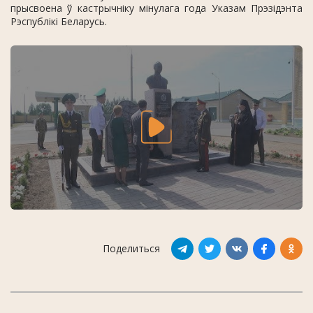
прысвоена ў кастрычніку мінулага года Указам Прэзідэнта
Рэспублікі Беларусь.
Поделиться