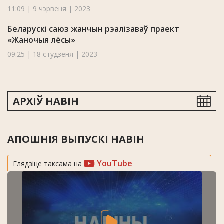
11:09 | 9 чэрвеня | 2023
Беларускі саюз жанчын рэалізаваў праект
«Жаночыя лёсы»
09:25 | 18 студзеня | 2023
АРХІЎ НАВІН
АПОШНІЯ ВЫПУСКІ НАВІН
YouTube
Глядзіце таксама на