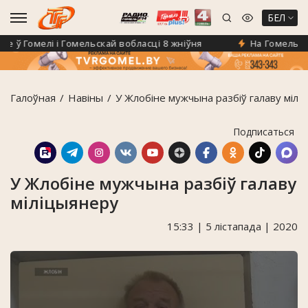
БЕЛ
ў Гомелі і Гомельскай вобласці 8 жніўня
На Гомельшчын
Галоўная
Навiны
У Жлобіне мужчына разбіў галаву мілі
Подписаться
У Жлобіне мужчына разбіў галаву
міліцыянеру
15:33 | 5 лістапада | 2020