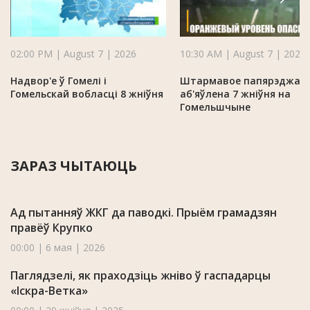
02:00 PM | August 7 | 2026
10:30 AM | August 7 | 2026
Надвор'е ў Гомелі і
Штармавое папярэджан
Гомельскай вобласці 8 жніўня
аб'яўлена 7 жніўня на
Гомельшчыне
ЗАРАЗ ЧЫТАЮЦЬ
Ад пытанняў ЖКГ да паводкі. Прыём грамадзян
правёў Крупко
00:00 | 6 мая | 2026
Паглядзелі, як праходзіць жніво ў гаспадарцы
«Іскра-Ветка»