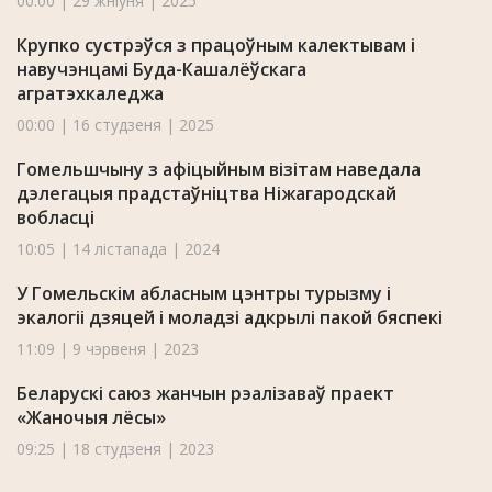
00:00 | 29 жніўня | 2025
Крупко сустрэўся з працоўным калектывам і
навучэнцамі Буда-Кашалёўскага
агратэхкаледжа
00:00 | 16 студзеня | 2025
Гомельшчыну з афіцыйным візітам наведала
дэлегацыя прадстаўніцтва Ніжагародскай
вобласці
10:05 | 14 лістапада | 2024
У Гомельскім абласным цэнтры турызму і
экалогіі дзяцей і моладзі адкрылі пакой бяспекі
11:09 | 9 чэрвеня | 2023
Беларускі саюз жанчын рэалізаваў праект
«Жаночыя лёсы»
09:25 | 18 студзеня | 2023