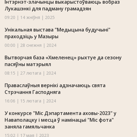
Інтэрнэт-злачынцы выкарыстоўваюць вобраз
Лукашэнкі для падману грамадзян
09:20 | 14 жніўня | 2025
Унікальная выстава "Медыцына будучыні"
праходзіць у Мазыры
00:00 | 28 снежня | 2024
Вытворчая база «Хмеленец» рыхтуе да сезону
пасяўны матэрыял
08:15 | 27 лютага | 2024
Праваслаўныя вернікі адзначаюць свята
Стрэчання Гасподняга
16:06 | 15 лютага | 2024
У конкурсе "Міс Дэпартамента аховы-2023" у
Наваполацку i месца ў намінацыі "Міс фота"
заняла гамяльчанка
15:02 | 17 мая | 2023