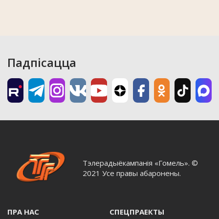
Падпісацца
Тэлерадыёкампанія «Гомель». ©
2021 Усе правы абаронены.
ПРА НАС
СПЕЦПРАЕКТЫ