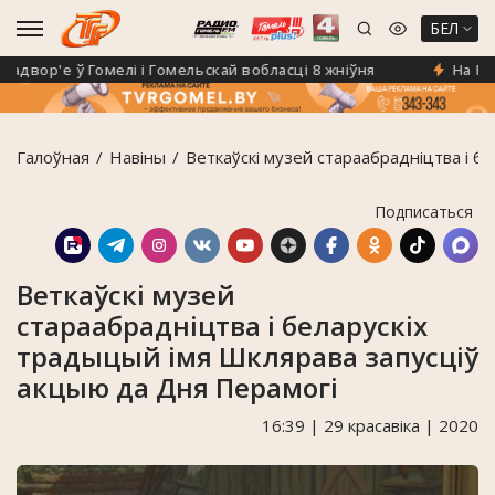
БЕЛ
вор'е ў Гомелі і Гомельскай вобласці 8 жніўня
На Гомел
Галоўная
Навiны
Веткаўскі музей стараабрадніцтва і б
Подписаться
Веткаўскі музей
стараабрадніцтва і беларускіх
традыцый імя Шклярава запусціў
акцыю да Дня Перамогі
16:39 | 29 красавіка | 2020