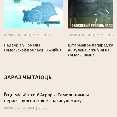
02:00 PM | August 7 | 2026
10:30 AM | August 7 | 2026
Надвор'е ў Гомелі і
Штармавое папярэджан
Гомельскай вобласці 8 жніўня
аб'яўлена 7 жніўня на
Гомельшчыне
ЗАРАЗ ЧЫТАЮЦЬ
Ёсць мільён тон! Аграрыі Гомельшчыны
перасягнулі на жніве знакавую мяжу
00:00 | 28 жніўня | 2025