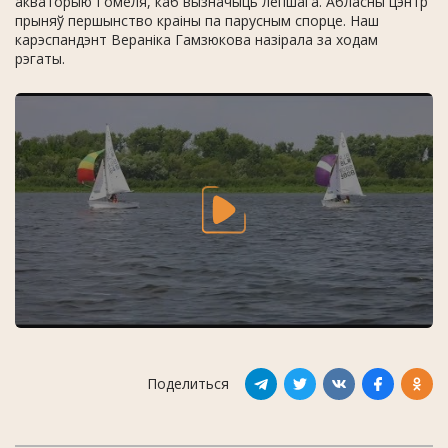
акваторыю Гомеля, каб вызначыць лепшага. Абласны цэнтр
прыняў першынство краіны па парусным спорце. Наш
карэспандэнт Вераніка Гамзюкова назірала за ходам
рэгаты.
Поделиться