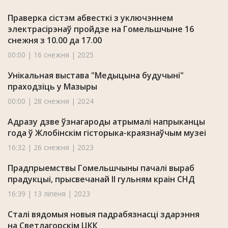
Праверка сістэм абвесткі з уключэннем
электрасірэнаў пройдзе на Гомельшчыне 16
снежня з 10.00 да 17.00
00:00 | 16 снежня | 2025
Унікальная выстава "Медыцына будучыні"
праходзіць у Мазыры
00:00 | 28 снежня | 2024
Адразу дзве ўзнагароды атрымалі напрыканцы
года ў Жлобінскім гісторыка-краязнаўчым музеі
16:32 | 26 снежня | 2023
Прадпрыемствы Гомельшчыны пачалі выраб
прадукцыі, прысвечанай II гульням краін СНД
16:39 | 13 ліпеня | 2023
Сталі вядомыя новыя падрабязнасці здарэння
на Светлагорскім ЦКК