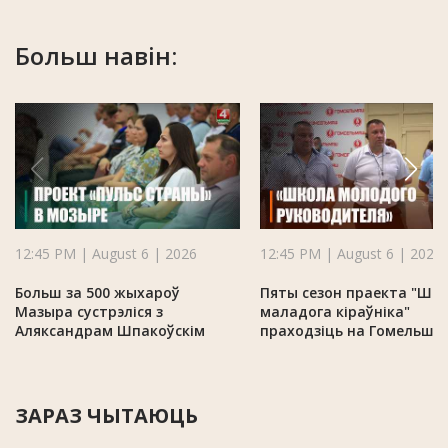
Больш навін:
12:45 PM | August 6 | 2026
12:45 PM | August 6 | 2026
Больш за 500 жыхароў
Пяты сезон праекта "Шк
Мазыра сустрэліся з
маладога кіраўніка"
Аляксандрам Шпакоўскім
праходзіць на Гомельшч
ЗАРАЗ ЧЫТАЮЦЬ