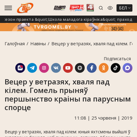
БЕЛ
зон праекта &quot;Школа маладога кіраўніка&quot; праходзіць
Галоўная
Навiны
Вецер у ветразях, хваля пад кілем. Г
Подписаться
Вецер у ветразях, хваля пад
кілем. Гомель прыняў
першынство краіны па парусным
спорце
11:08 | 25 чэрвеня | 2019
Вецер у ветразях, хваля пад кілем: юныя яхтсмены выйшлі ў