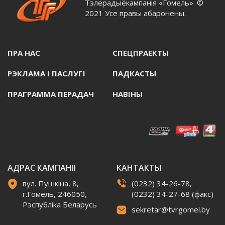
Тэлерадыёкампанія «Гомель». ©
2021 Усе правы абаронены.
ПРА НАС
СПЕЦПРАЕКТЫ
РЭКЛАМА I ПАСЛУГI
ПАДКАСТЫ
ПРАГРАММА ПЕРАДАЧ
НАВIНЫ
АДРАС КАМПАНІІ
КАНТАКТЫ
вул. Пушкіна, 8,
(0232) 34-26-78,
г.Гомель, 246050,
(0232) 34-27-68 (факс)
Рэспубліка Беларусь
sekretar@tvrgomel.by