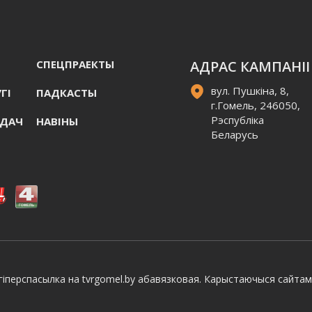
СПЕЦПРАЕКТЫ
АДРАС КАМПАНІІ
вул. Пушкіна, 8,
ГI
ПАДКАСТЫ
г.Гомель, 246050,
Рэспубліка
АДАЧ
НАВIНЫ
Беларусь
іперспасылка на tvrgomel.by абавязковая. Карыстаючыся сайтам