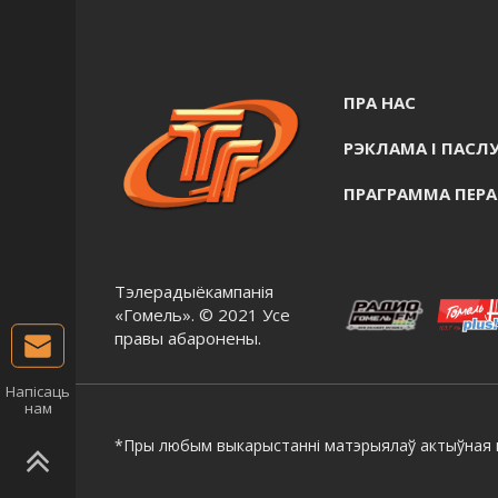
ПРА НАС
РЭКЛАМА I ПАСЛУ
ПРАГРАММА ПЕР
Тэлерадыёкампанія
«Гомель». © 2021 Усе
правы абаронены.
Напісаць
нам
*Пры любым выкарыстанні матэрыялаў актыўная г