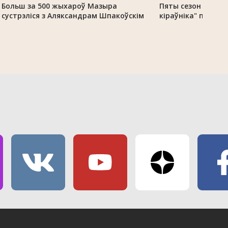
Больш за 500 жыхароў Мазыра
Пяты сезон праек
сустрэліся з Аляксандрам Шпакоўскім
кіраўніка" прахо