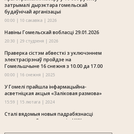
затрымалі дырэктара гомельскай
будаўнічай арганізацыі
00:00 | 10 сакавіка | 2026
Навіны Гомельскай вобласці 29.01.2026
20:30 | 29 студзеня | 2026
Праверка сістэм абвесткі з уключэннем
электрасірэнаў пройдзе на
Гомельшчыне 16 снежня з 10.00 да 17.00
00:00 | 16 снежня | 2025
У Гомелі прайшла інфармацыйна-
асветніцкая акцыя «Заліковая размова»
15:59 | 15 лютага | 2024
Сталі вядомыя новыя падрабязнасці
здарэння на Светлагорскім ЦКК
10:13 | 9 чэрвеня | 2023