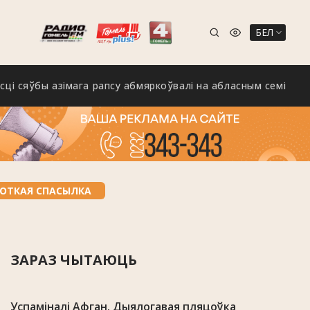
БЕЛ
ўбы азімага рапсу абмяркоўвалі на абласным семінары ў Калі
ОТКАЯ СПАСЫЛКА
ЗАРАЗ ЧЫТАЮЦЬ
Успаміналі Афган. Дыялогавая пляцоўка