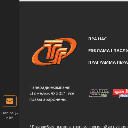
ПРА НАС
РЭКЛАМА I ПАСЛУ
ПРАГРАММА ПЕР
Тэлерадыёкампанія
«Гомель». © 2021 Усе
правы абаронены.
Напісаць
нам
*Пры любым выкарыстанні матэрыялаў актыўная г