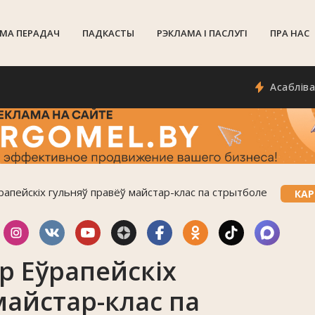
МА ПЕРАДАЧ
ПАДКАСТЫ
РЭКЛАМА I ПАСЛУГI
ПРА НАС
Асаблівасці ся
апейскіх гульняў правёў майстар-клас па стрытболе
КАР
р Еўрапейскіх
майстар-клас па