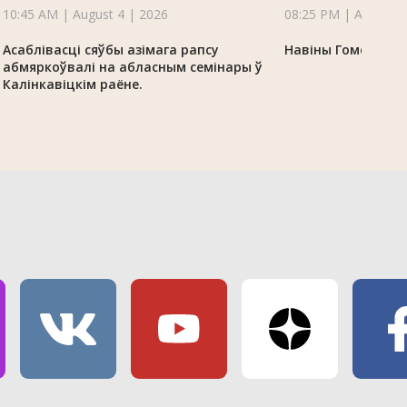
10:45 AM | August 4 | 2026
08:25 PM | August 3
Асаблівасці сяўбы азімага рапсу
Навіны Гомельскай
абмяркоўвалі на абласным семінары ў
Калінкавіцкім раёне.