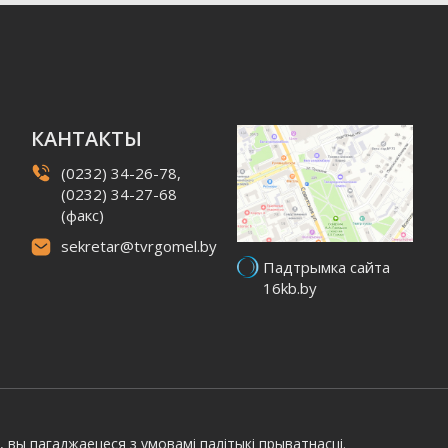
КАНТАКТЫ
(0232) 34-26-78,
(0232) 34-27-68
(факс)
sekretar@tvrgomel.by
Падтрымка сайта
16kb.by
, вы пагаджаецеся з умовамі
палітыкі прыватнасці.