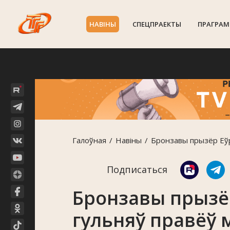
НАВIНЫ
СПЕЦПРАЕКТЫ
ПРАГРАМ
Галоўная
Навiны
Бронзавы прызёр Еўр
Подписаться
Бронзавы прызё
гульняў правёў 