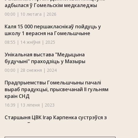
адбылася ў Гомельскім медкаледжы
00:00 | 10 лютага | 2026
Каля 15 000 першакласнікаў пойдуць у
школу 1 верасня на Гомельшчыне
08:55 | 14 жніўня | 2025
Унікальная выстава "Медыцына
будучыні" праходзіць у Мазыры
00:00 | 28 снежня | 2024
Прадпрыемствы Гомельшчыны пачалі
выраб прадукцыі, прысвечанай II гульням
краін СНД
16:39 | 13 ліпеня | 2023
Старшыня ЦВК Ігар Карпенка сустрэўся з
актывам Гомельшчыны
11:37 | 29 сакавіка | 2023