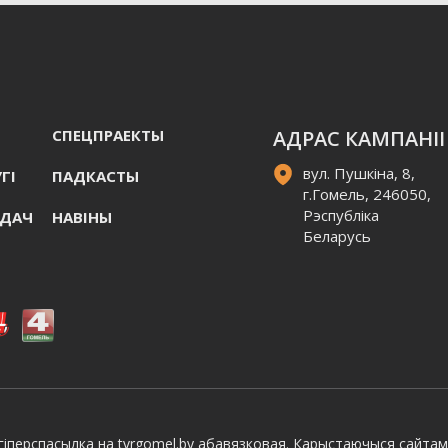
СПЕЦПРАЕКТЫ
АДРАС КАМПАНІІ
вул. Пушкіна, 8,
ГI
ПАДКАСТЫ
г.Гомель, 246050,
Рэспубліка
АДАЧ
НАВIНЫ
Беларусь
іперспасылка на tvrgomel.by абавязковая. Карыстаючыся сайтам