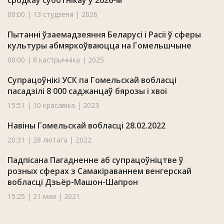
сродкаў суботнікаў у 2026-м
00:00 | 13 студзеня | 2026
Пытанні ўзаемадзеяння Беларусі і Расіі ў сферы
культуры абмяркоўваюцца на Гомельшчыне
00:00 | 8 кастрычніка | 2025
Супрацоўнікі УСК па Гомельскай вобласці
пасадзілі 8 000 саджанцаў бярозы і хвоі
15:51 | 10 красавіка | 2023
Навіны Гомельскай вобласці 28.02.2022
20:31 | 28 лютага | 2022
Падпісана Пагадненне аб супрацоўніцтве ў
розных сферах з Самакіраваннем венгерскай
вобласці Дзьёр-Машон-Шапрон
15:25 | 21 мая | 2021