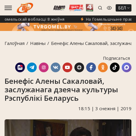
БЕЛ
омельскай вобласці 8 жніўня
На Гомельшчыне правяраюц
Галоўная
Навiны
Бенефіс Алены Сакаловай, заслужанага
Подписаться
Бенефіс Алены Сакаловай,
заслужанага дзеяча культуры
Рэспублікі Беларусь
18:15 | 3 снежня | 2019