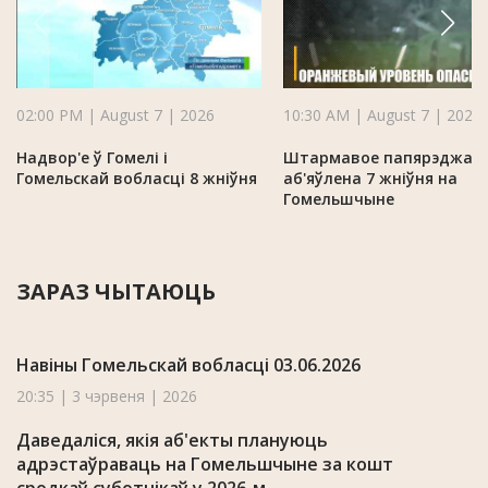
02:00 PM | August 7 | 2026
10:30 AM | August 7 | 2026
Надвор'е ў Гомелі і
Штармавое папярэджан
Гомельскай вобласці 8 жніўня
аб'яўлена 7 жніўня на
Гомельшчыне
ЗАРАЗ ЧЫТАЮЦЬ
Навіны Гомельскай вобласці 03.06.2026
20:35 | 3 чэрвеня | 2026
Даведаліся, якія аб'екты плануюць
адрэстаўраваць на Гомельшчыне за кошт