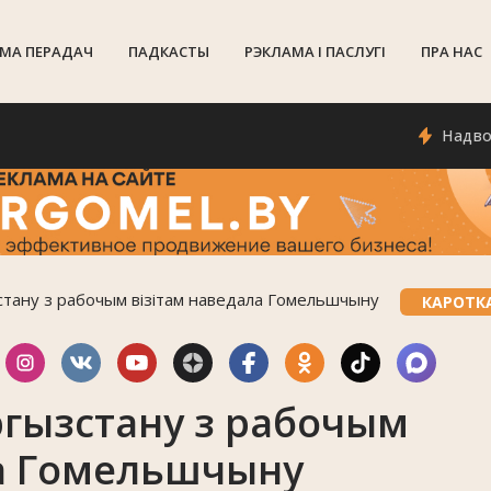
МА ПЕРАДАЧ
ПАДКАСТЫ
РЭКЛАМА I ПАСЛУГI
ПРА НАС
Надвор'е ў
тану з рабочым візітам наведала Гомельшчыну
КАРОТК
ргызстану з рабочым
ла Гомельшчыну