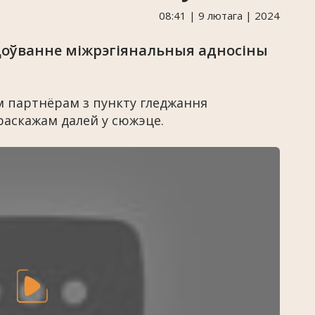
08:41 | 9 лютага | 2024
ацоўванне міжрэгіянальныя адносіны
м партнёрам з пункту гледжання
раскажам далей у сюжэце.