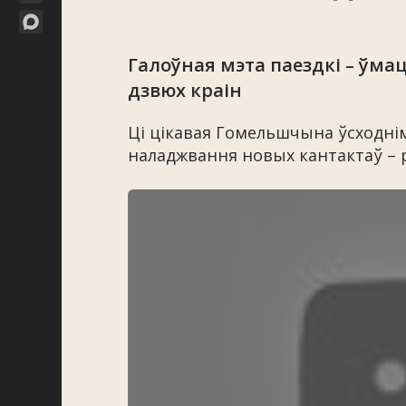
Галоўная мэта паездкі – ўм
дзвюх краін
Ці цікавая Гомельшчына ўсходні
наладжвання новых кантактаў – 