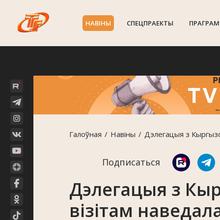
НАВIНЫ
СПЕЦПРАЕКТЫ
ПРАГРАМ
Галоўная
Навiны
Дэлегацыя з Кыргызс
Подписаться
Дэлегацыя з Кы
візітам наведа