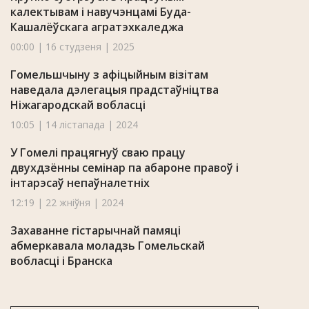
калектывам і навучэнцамі Буда-
Кашалёўскага агратэхкаледжа
00:00 | 16 студзеня | 2025
Гомельшчыну з афіцыйным візітам
наведала дэлегацыя прадстаўніцтва
Ніжагародскай вобласці
10:05 | 14 лістапада | 2024
У Гомелі працягнуў сваю працу
двухдзённы семінар па абароне правоў і
інтарэсаў непаўналетніх
12:19 | 22 жніўня | 2024
Захаванне гістарычнай памяці
абмеркавала моладзь Гомельскай
вобласці і Бранска
12:21 | 21 мая | 2024
Крупко ўручыў службовае пасведчанне