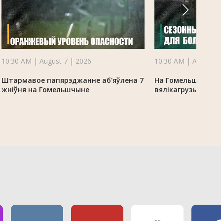
10:30 AM | August 7 | 2026
10:30 AM | August 7
Штармавое папярэджанне аб'яўлена 7
На Гомельшчыне 
жніўня на Гомельшчыне
вялікагрузы з-за 