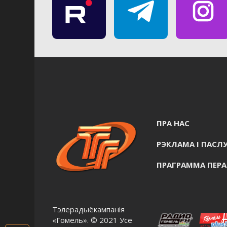
ПРА НАС
РЭКЛАМА I ПАСЛУ
ПРАГРАММА ПЕР
Тэлерадыёкампанія
«Гомель». © 2021 Усе