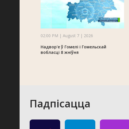
02:00 PM | August 7 | 2026
Надвор'е ў Гомелі і Гомельскай
вобласці 8 жніўня
Падпісацца