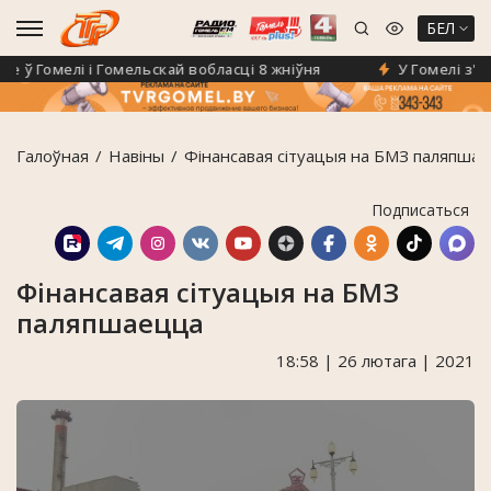
БЕЛ
ў Гомелі і Гомельскай вобласці 8 жніўня
У Гомелі з'яві
Галоўная
Навiны
Фінансавая сітуацыя на БМЗ паляпша
Подписаться
Фінансавая сітуацыя на БМЗ
паляпшаецца
18:58 | 26 лютага | 2021