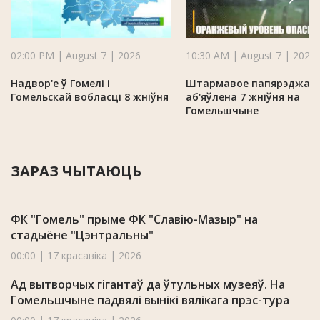
02:00 PM | August 7 | 2026
10:30 AM | August 7 | 2026
Надвор'е ў Гомелі і
Штармавое папярэджан
Гомельскай вобласці 8 жніўня
аб'яўлена 7 жніўня на
Гомельшчыне
ЗАРАЗ ЧЫТАЮЦЬ
ФК "Гомель" прыме ФК "Славію-Мазыр" на
стадыёне "Цэнтральны"
00:00 | 17 красавіка | 2026
Ад вытворчых гігантаў да ўтульных музеяў. На
Гомельшчыне падвялі вынікі вялікага прэс-тура