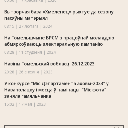
00:00 | 17 красавіка | 2026
Вытворчая база «Хмеленец» рыхтуе да сезону
пасяўны матэрыял
08:15 | 27 лютага | 2024
На Гомельшчыне БРСМ з працоўнай моладдзю
абмяркоўваюць электаральную кампанію
08:28 | 11 студзеня | 2024
Навіны Гомельскай вобласці 26.12.2023
20:28 | 26 снежня | 2023
У конкурсе "Міс Дэпартамента аховы-2023" у
Наваполацку i месца ў намінацыі "Міс фота"
заняла гамяльчанка
15:02 | 17 мая | 2023