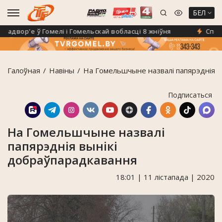
БЕЛ
двор'е ў Гомелі і Гомельскай вобласці 8 жніўня
Спёка н
Галоўная
Навiны
На Гомельшчыне назвалі папярэднія в
Подписаться
На Гомельшчыне назвалі
папярэднія вынікі
добраўпарадкавання
18:01 | 11 лістапада | 2020