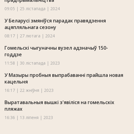
прадпрымальніцтва
09:05 | 25 лістапада | 2024
У Беларусі змяніўся парадак правядзення
ацяпляльнага сезону
08:17 | 27 лютага | 2024
Гомельскі чыгуначны вузел адзначыў 150-
годдзе
11:58 | 30 лістапада | 2023
У Мазыры пробныя выпрабаванні прайшла новая
кацельня
16:17 | 22 жніўня | 2023
Выратавальныя вышкі з'явіліся на гомельскіх
пляжах
16:36 | 13 ліпеня | 2023