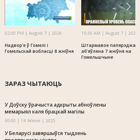
02:00 PM | August 7 | 2026
10:30 AM | August 7 | 2026
Надвор'е ў Гомелі і
Штармавое папярэджан
Гомельскай вобласці 8 жніўня
аб'яўлена 7 жніўня на
Гомельшчыне
ЗАРАЗ ЧЫТАЮЦЬ
У Доўску ўрачыста адкрыты абноўлены
мемарыял каля брацкай магілы
00:00 | 14 ліпеня | 2025
У Беларусі завяршыўся тыдзень