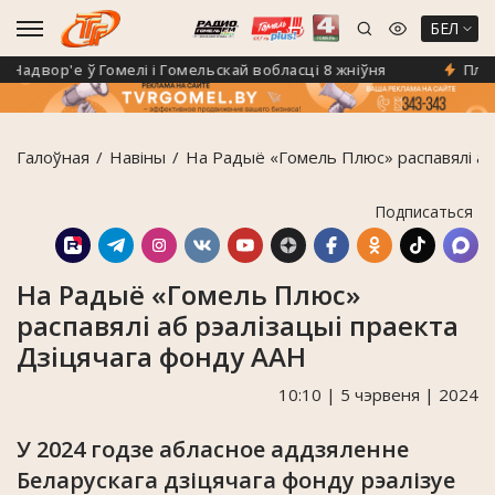
БЕЛ
двор'е ў Гомелі і Гомельскай вобласці 8 жніўня
Плануец
Галоўная
Навiны
На Радыё «Гомель Плюс» распавялі аб
Подписаться
На Радыё «Гомель Плюс»
распавялі аб рэалізацыі праекта
Дзіцячага фонду ААН
10:10 | 5 чэрвеня | 2024
У 2024 годзе абласное аддзяленне
Беларускага дзіцячага фонду рэалізуе