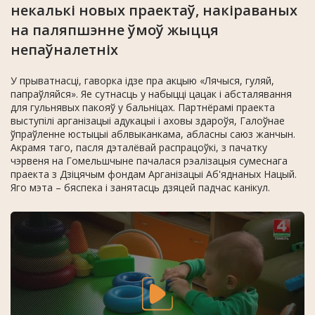
некалькі новых праектаў, накіраваных
на паляпшэнне ўмоў жыцця
непаўналетніх
У прыватнасці, гаворка ідзе пра акцыю «Лячыся, гуляй,
папраўляйся». Яе сутнасць у набыцці цацак і абсталявання
для гульнявых пакояў у бальніцах. Партнёрамі праекта
выступілі арганізацыі адукацыі і аховы здароўя, Галоўнае
ўпраўленне юстыцыі аблвыканкама, абласны саюз жанчын.
Акрамя таго, пасля дэталёвай распрацоўкі, з пачатку
чэрвеня на Гомельшчыне пачалася рэалізацыя сумеснага
праекта з Дзіцячым фондам Арганізацыі Аб'яднаных Нацый.
Яго мэта – бяспека і занятасць дзяцей падчас канікул.