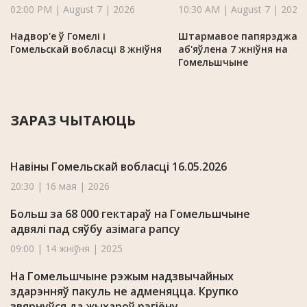
02:00 PM | August 7 | 2026
10:30 AM | August 7 | 2026
Надвор'е ў Гомелі і
Штармавое папярэджан
Гомельскай вобласці 8 жніўня
аб'яўлена 7 жніўня на
Гомельшчыне
ЗАРАЗ ЧЫТАЮЦЬ
Навіны Гомельскай вобласці 16.05.2026
20:30 | 16 мая | 2026
Больш за 68 000 гектараў на Гомельшчыне
адвялі пад сяўбу азімага рапсу
09:00 | 14 жніўня | 2025
На Гомельшчыне рэжым надзвычайных
здарэнняў пакуль не адменяцца. Крупко
звярнуўся да жыхароў рэгіёну