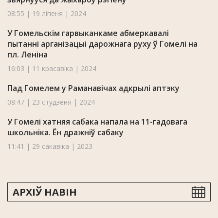
08:55 | 19 ліпеня | 2024
У Гомельскім гарвыканкаме абмеркавалі
пытанні арганізацыі дарожнага руху ў Гомелі на
пл. Леніна
16:03 | 11 красавіка | 2024
Пад Гомелем у Раманавічах адкрылі аптэку
08:47 | 23 студзеня | 2024
У Гомелі хатняя сабака напала на 11-гадовага
школьніка. Ён дражніў сабаку
11:41 | 29 сакавіка | 2023
АРХІЎ НАВІН