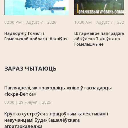
02:00 PM | August 7 | 2026
10:30 AM | August 7 | 2026
Надвор'е ў Гомелі і
Штармавое папярэджан
Гомельскай вобласці 8 жніўня
аб'яўлена 7 жніўня на
Гомельшчыне
ЗАРАЗ ЧЫТАЮЦЬ
Паглядзелі, як праходзіць жніво ў гаспадарцы
«Іскра-Ветка»
00:00 | 29 жніўня | 2025
Крупко сустрэўся з працоўным калектывам і
навучэнцамі Буда-Кашалёўскага
агратэхкаледжа