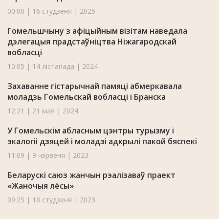
00:00 | 16 студзеня | 2025
Гомельшчыну з афіцыйным візітам наведала
дэлегацыя прадстаўніцтва Ніжагародскай
вобласці
10:05 | 14 лістапада | 2024
Захаванне гістарычнай памяці абмеркавала
моладзь Гомельскай вобласці і Бранска
12:21 | 21 мая | 2024
У Гомельскім абласным цэнтры турызму і
экалогіі дзяцей і моладзі адкрылі пакой бяспекі
11:09 | 9 чэрвеня | 2023
Беларускі саюз жанчын рэалізаваў праект
«Жаночыя лёсы»
09:25 | 18 студзеня | 2023