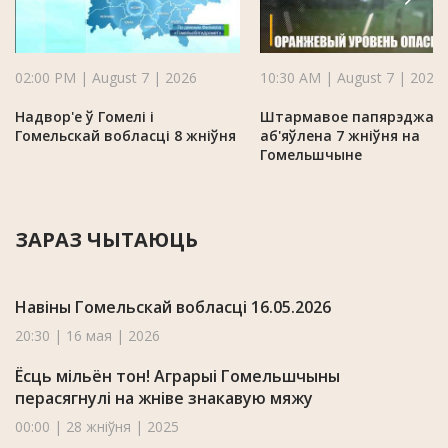
02:00 PM | August 7 | 2026
10:30 AM | August 7 | 2026
Надвор'е ў Гомелі і
Штармавое папярэджан
Гомельскай вобласці 8 жніўня
аб'яўлена 7 жніўня на
Гомельшчыне
ЗАРАЗ ЧЫТАЮЦЬ
Навіны Гомельскай вобласці 16.05.2026
20:30 | 16 мая | 2026
Ёсць мільён тон! Аграрыі Гомельшчыны
перасягнулі на жніве знакавую мяжу
00:00 | 28 жніўня | 2025