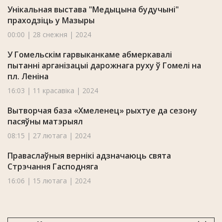
Унікальная выстава "Медыцына будучыні"
праходзіць у Мазыры
00:00 | 28 снежня | 2024
У Гомельскім гарвыканкаме абмеркавалі
пытанні арганізацыі дарожнага руху ў Гомелі на
пл. Леніна
16:03 | 11 красавіка | 2024
Вытворчая база «Хмеленец» рыхтуе да сезону
пасяўны матэрыял
08:15 | 27 лютага | 2024
Праваслаўныя вернікі адзначаюць свята
Стрэчання Гасподняга
16:06 | 15 лютага | 2024