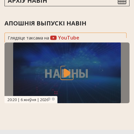
АРХІЎ НАВІН
АПОШНІЯ ВЫПУСКІ НАВІН
YouTube
Глядзіце таксама на
20:20 | 6 жніўня | 2026