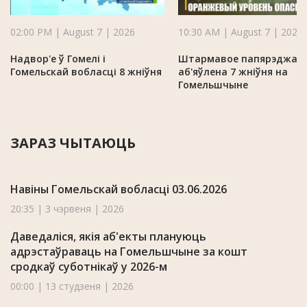
02:00 PM | August 7 | 2026
10:30 AM | August 7 | 2026
Надвор'е ў Гомелі і
Штармавое папярэджан
Гомельскай вобласці 8 жніўня
аб'яўлена 7 жніўня на
Гомельшчыне
ЗАРАЗ ЧЫТАЮЦЬ
Навіны Гомельскай вобласці 03.06.2026
20:35 | 3 чэрвеня | 2026
Даведаліся, якія аб'екты плануюць
адрэстаўраваць на Гомельшчыне за кошт
сродкаў суботнікаў у 2026-м
00:00 | 13 студзеня | 2026