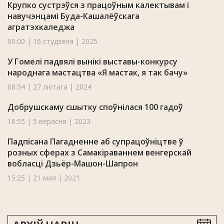
Крупко сустрэўся з працоўным калектывам і
навучэнцамі Буда-Кашалёўскага
агратэхкаледжа
00:00 | 16 студзеня | 2025
У Гомелі падвялі вынікі выставы-конкурсу
народнага мастацтва «Я мастак, я так бачу»
08:34 | 27 лютага | 2024
Добрушскаму сшытку споўнілася 100 гадоў
16:55 | 5 верасня | 2023
Падпісана Пагадненне аб супрацоўніцтве ў
розных сферах з Самакіраваннем венгерскай
вобласці Дзьёр-Машон-Шапрон
15:25 | 21 мая | 2021