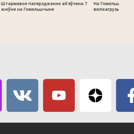
Штармавое папярэджанне аб'яўлена 7
На Гомельшчыне 
жніўня на Гомельшчыне
вялікагрузы з-за 