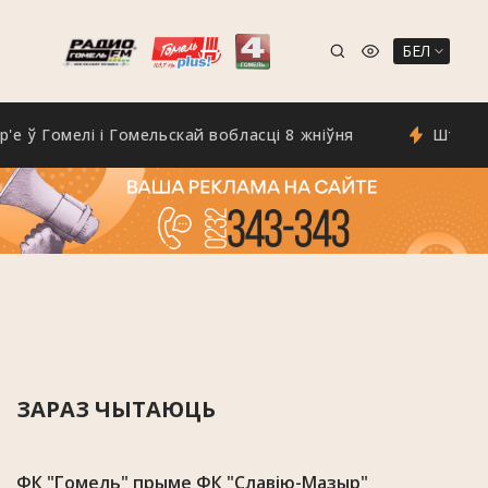
БЕЛ
омелі і Гомельскай вобласці 8 жніўня
Штармавое п
ЗАРАЗ ЧЫТАЮЦЬ
ФК "Гомель" прыме ФК "Славію-Мазыр"