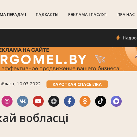
МА ПЕРАДАЧ
ПАДКАСТЫ
РЭКЛАМА I ПАСЛУГI
ПРА НАС
Надвор'е ў Г
обласці 10.03.2022
КАРОТКАЯ СПАСЫЛКА
ай вобласці