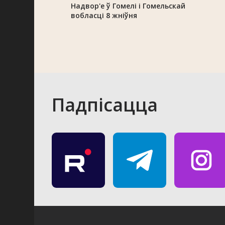
Надвор'е ў Гомелі і Гомельскай
вобласці 8 жніўня
Падпісацца