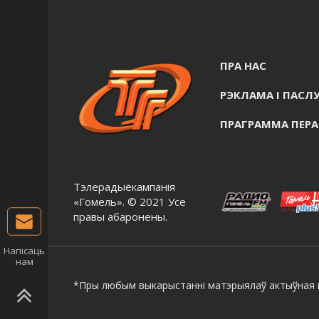
ПРА НАС
РЭКЛАМА I ПАСЛУ
ПРАГРАММА ПЕР
Тэлерадыёкампанія
«Гомель». © 2021 Усе
правы абаронены.
Напісаць
нам
*Пры любым выкарыстанні матэрыялаў актыўная г