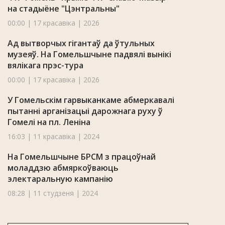
на стадыёне "Цэнтральны"
00:00 | 17 красавіка | 2026
Ад вытворчых гігантаў да ўтульных
музеяў. На Гомельшчыне падвялі вынікі
вялікага прэс-тура
00:00 | 17 красавіка | 2026
У Гомельскім гарвыканкаме абмеркавалі
пытанні арганізацыі дарожнага руху ў
Гомелі на пл. Леніна
16:03 | 11 красавіка | 2024
На Гомельшчыне БРСМ з працоўнай
моладдзю абмяркоўваюць
электаральную кампанію
08:28 | 11 студзеня | 2024
Навіны Гомельскай вобласці 26.12.2023