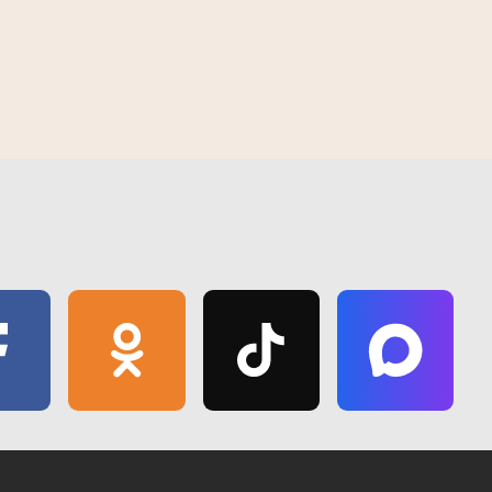
Пасяўная ў Добрушскім раёне
правяраюць
У Гомелі з'явіўся "Зялёны маршрут
спякоты
"Волатава"" - новае месца для
12:27 | 8 красавіка | 2019
адпачынку