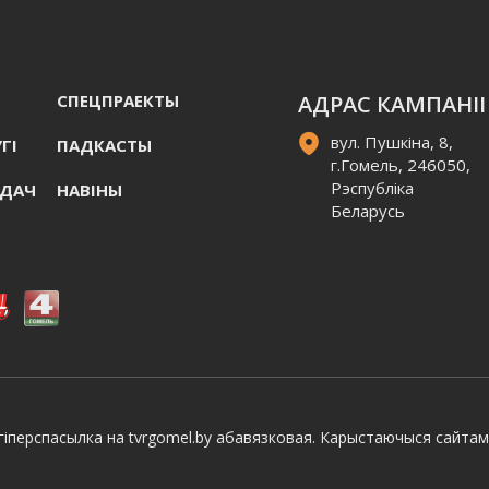
СПЕЦПРАЕКТЫ
АДРАС КАМПАНІІ
вул. Пушкіна, 8,
ГI
ПАДКАСТЫ
г.Гомель, 246050,
Рэспубліка
АДАЧ
НАВIНЫ
Беларусь
іперспасылка на tvrgomel.by абавязковая. Карыстаючыся сайтам