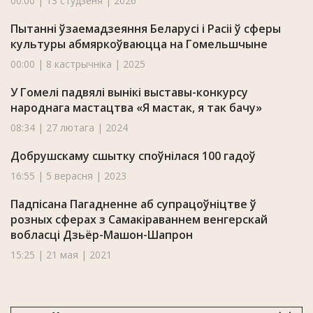
00:00 | 13 студзеня | 2026
Пытанні ўзаемадзеяння Беларусі і Расіі ў сферы
культуры абмяркоўваюцца на Гомельшчыне
00:00 | 8 кастрычніка | 2025
У Гомелі падвялі вынікі выставы-конкурсу
народнага мастацтва «Я мастак, я так бачу»
08:34 | 27 лютага | 2024
Добрушскаму сшытку споўнілася 100 гадоў
16:55 | 5 верасня | 2023
Падпісана Пагадненне аб супрацоўніцтве ў
розных сферах з Самакіраваннем венгерскай
вобласці Дзьёр-Машон-Шапрон
15:25 | 21 мая | 2021