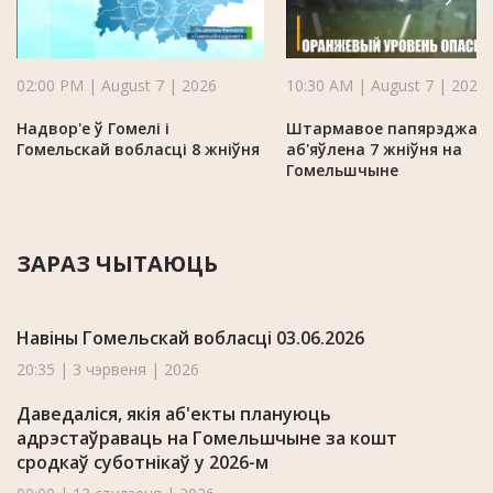
02:00 PM | August 7 | 2026
10:30 AM | August 7 | 2026
Надвор'е ў Гомелі і
Штармавое папярэджан
Гомельскай вобласці 8 жніўня
аб'яўлена 7 жніўня на
Гомельшчыне
ЗАРАЗ ЧЫТАЮЦЬ
Навіны Гомельскай вобласці 03.06.2026
20:35 | 3 чэрвеня | 2026
Даведаліся, якія аб'екты плануюць
адрэстаўраваць на Гомельшчыне за кошт
сродкаў суботнікаў у 2026-м