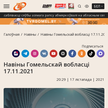
БЕЛ
аблівасці сяўбы азімага рапсу абмяркоўвалі на абласным семінары
Галоўная
Навiны
Навіны Гомельскай вобласці 17.11.202
Подписаться
Навіны Гомельскай вобласці
17.11.2021
20:29 | 17 лістапада | 2021