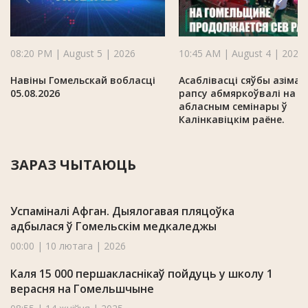
08:20 PM | August 5 | 2026
10:45 AM | August 4 | 2026
Навіны Гомельскай вобласці
Асаблівасці сяўбы азімаг
05.08.2026
рапсу абмяркоўвалі на
абласным семінары ў
Калінкавіцкім раёне.
ЗАРАЗ ЧЫТАЮЦЬ
Успаміналі Афган. Дыялогавая пляцоўка
адбылася ў Гомельскім медкаледжы
00:00 | 10 лютага | 2026
Каля 15 000 першакласнікаў пойдуць у школу 1
верасня на Гомельшчыне