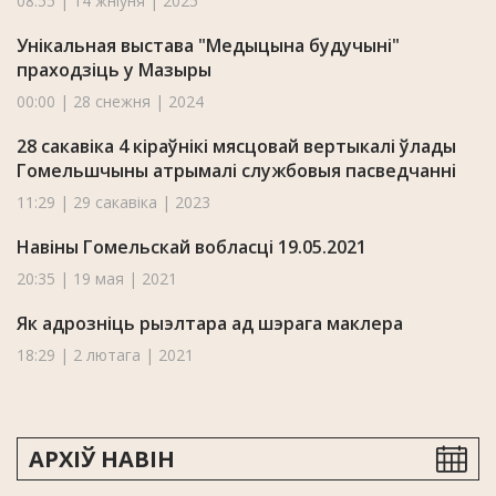
08:55 | 14 жніўня | 2025
Унікальная выстава "Медыцына будучыні"
праходзіць у Мазыры
00:00 | 28 снежня | 2024
28 сакавіка 4 кіраўнікі мясцовай вертыкалі ўлады
Гомельшчыны атрымалі службовыя пасведчанні
11:29 | 29 сакавіка | 2023
Навіны Гомельскай вобласці 19.05.2021
20:35 | 19 мая | 2021
Як адрозніць рыэлтара ад шэрага маклера
18:29 | 2 лютага | 2021
АРХІЎ НАВІН