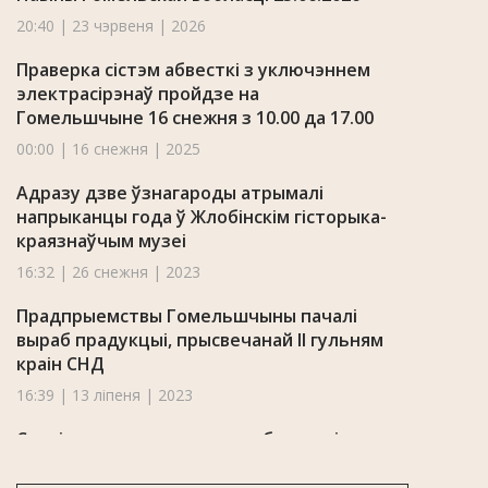
20:40 | 23 чэрвеня | 2026
Праверка сістэм абвесткі з уключэннем
электрасірэнаў пройдзе на
Гомельшчыне 16 снежня з 10.00 да 17.00
00:00 | 16 снежня | 2025
Адразу дзве ўзнагароды атрымалі
напрыканцы года ў Жлобінскім гісторыка-
краязнаўчым музеі
16:32 | 26 снежня | 2023
Прадпрыемствы Гомельшчыны пачалі
выраб прадукцыі, прысвечанай II гульням
краін СНД
16:39 | 13 ліпеня | 2023
Сталі вядомыя новыя падрабязнасці
здарэння на Светлагорскім ЦКК