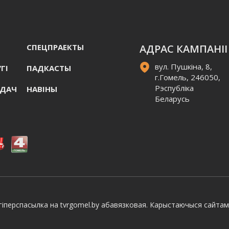
СПЕЦПРАЕКТЫ
АДРАС КАМПАНІІ
вул. Пушкіна, 8,
ГI
ПАДКАСТЫ
г.Гомель, 246050,
Рэспубліка
АДАЧ
НАВIНЫ
Беларусь
іперспасылка на tvrgomel.by абавязковая. Карыстаючыся сайтам