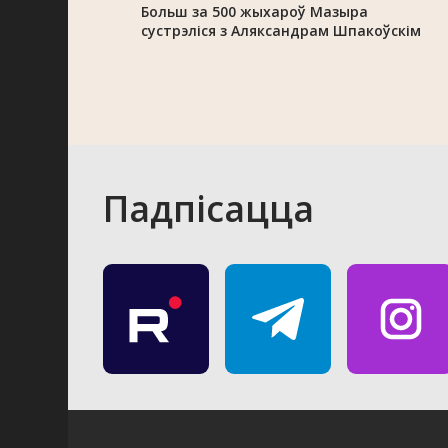
Больш за 500 жыхароў Мазыра
сустрэліся з Аляксандрам Шпакоўскім
Падпісацца