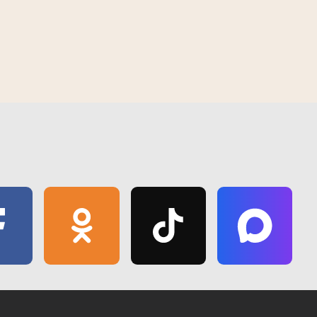
Следчага камітэта
Гомель накрыла спякота да +40°C.
Спыталі ў жыхароў, як яны ратуюцц
такое надвор'е