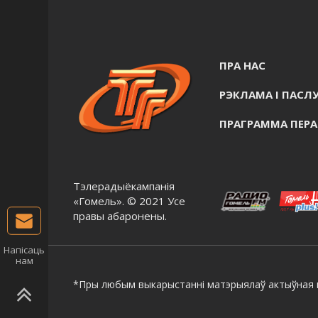
ПРА НАС
РЭКЛАМА I ПАСЛУ
ПРАГРАММА ПЕР
Тэлерадыёкампанія
«Гомель». © 2021 Усе
правы абаронены.
Напісаць
нам
*Пры любым выкарыстанні матэрыялаў актыўная г