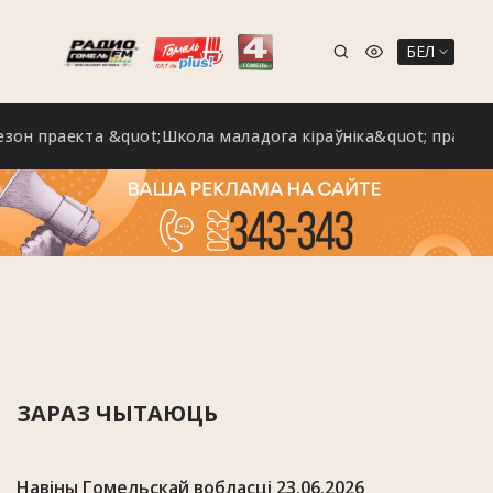
БЕЛ
аекта &quot;Школа маладога кіраўніка&quot; праходзіць н
ЗАРАЗ ЧЫТАЮЦЬ
Навіны Гомельскай вобласці 23.06.2026