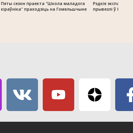
Пяты сезон праекта "Школа маладога
Рэдкія экспанаты 
кіраўніка" праходзіць на Гомельшчыне
прывезлі ў Гомель