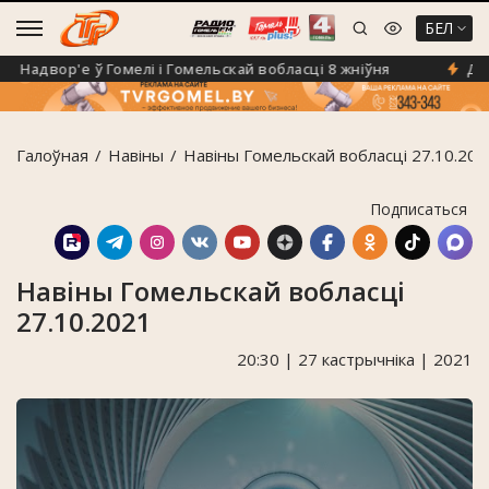
БЕЛ
Надвор'е ў Гомелі і Гомельскай вобласці 8 жніўня
Да +40
Галоўная
Навiны
Навіны Гомельскай вобласці 27.10.202
Подписаться
Навіны Гомельскай вобласці
27.10.2021
20:30 | 27 кастрычніка | 2021