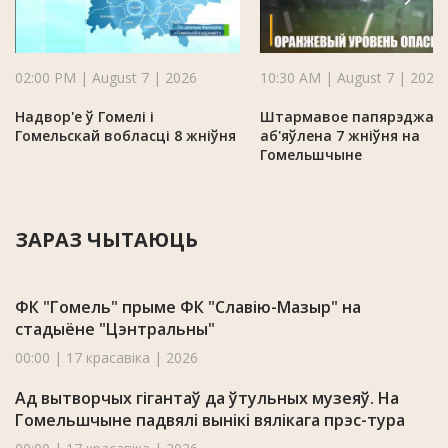
02:00 PM | August 7 | 2026
10:30 AM | August 7 | 2026
Надвор'е ў Гомелі і
Штармавое папярэджан
Гомельскай вобласці 8 жніўня
аб'яўлена 7 жніўня на
Гомельшчыне
ЗАРАЗ ЧЫТАЮЦЬ
ФК "Гомель" прыме ФК "Славію-Мазыр" на
стадыёне "Цэнтральны"
00:00 | 17 красавіка | 2026
Ад вытворчых гігантаў да ўтульных музеяў. На
Гомельшчыне падвялі вынікі вялікага прэс-тура