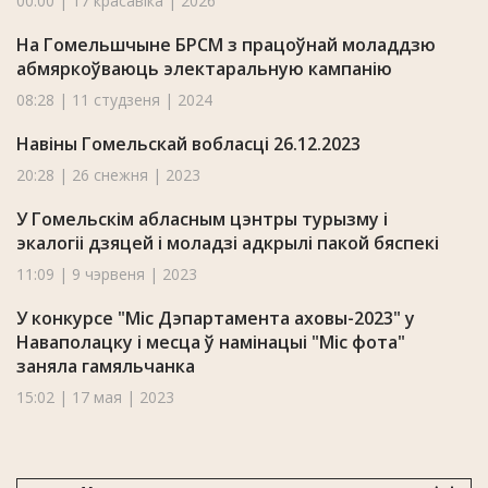
00:00 | 17 красавіка | 2026
На Гомельшчыне БРСМ з працоўнай моладдзю
абмяркоўваюць электаральную кампанію
08:28 | 11 студзеня | 2024
Навіны Гомельскай вобласці 26.12.2023
20:28 | 26 снежня | 2023
У Гомельскім абласным цэнтры турызму і
экалогіі дзяцей і моладзі адкрылі пакой бяспекі
11:09 | 9 чэрвеня | 2023
У конкурсе "Міс Дэпартамента аховы-2023" у
Наваполацку i месца ў намінацыі "Міс фота"
заняла гамяльчанка
15:02 | 17 мая | 2023