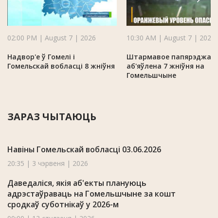
02:00 PM | August 7 | 2026
10:30 AM | August 7 | 2026
Надвор'е ў Гомелі і
Штармавое папярэджан
Гомельскай вобласці 8 жніўня
аб'яўлена 7 жніўня на
Гомельшчыне
ЗАРАЗ ЧЫТАЮЦЬ
Навіны Гомельскай вобласці 03.06.2026
20:35 | 3 чэрвеня | 2026
Даведаліся, якія аб'екты плануюць
адрэстаўраваць на Гомельшчыне за кошт
сродкаў суботнікаў у 2026-м