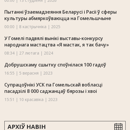
00:00 | 13 студзеня | 2026
Пытанні ўзаемадзеяння Беларусі і Расіі ў сферы
культуры абмяркоўваюцца на Гомельшчыне
00:00 | 8 кастрычніка | 2025
У Гомелі падвялі вынікі выставы-конкурсу
народнага мастацтва «Я мастак, я так бачу»
08:34 | 27 лютага | 2024
Добрушскаму сшытку споўнілася 100 гадоў
16:55 | 5 верасня | 2023
Супрацоўнікі УСК па Гомельскай вобласці
пасадзілі 8 000 саджанцаў бярозы і хвоі
15:51 | 10 красавіка | 2023
АРХІЎ НАВІН