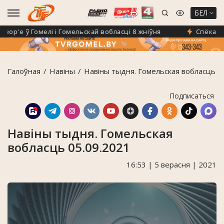
БЕЛ
р'е ў Гомелі і Гомельскай вобласці 8 жніўня
Спёка не с
Галоўная
Навiны
Навіны тыдня. Гомельская вобласць 0
Подписаться
Навіны тыдня. Гомельская
вобласць 05.09.2021
16:53 | 5 верасня | 2021