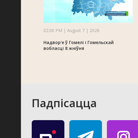
02:00 PM | August 7 | 2026
Надвор'е ў Гомелі і Гомельскай
вобласці 8 жніўня
Падпісацца