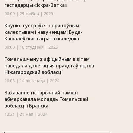
гаспадарцы «Іскра-Ветка»
00:00 | 29 жніўня | 2025
Крупко сустрэўся з працоўным
калектывам і навучэнцамі Буда-
Кашалёўскага агратэхкаледжа
00:00 | 16 студзеня | 2025
Гомельшчыну з афіцыйным візітам
наведала дэлегацыя прадстаўніцтва
Ніжагародскай вобласці
10:05 | 14 лістапада | 2024
Захаванне гістарычнай памяці
абмеркавала моладзь Гомельскай
вобласці і Бранска
12:21 | 21 мая | 2024
У Гомельскім абласным цэнтры турызму
і экалогіі дзяцей і моладзі адкрылі пакой