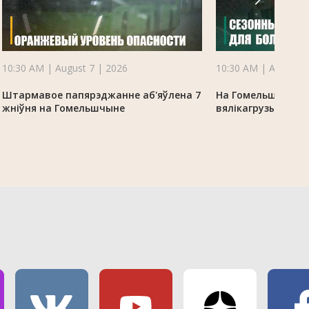
10:30 AM | August 7 | 2026
10:30 AM | August 7
Штармавое папярэджанне аб'яўлена 7
На Гомельшчыне 
жніўня на Гомельшчыне
вялікагрузы з-за 