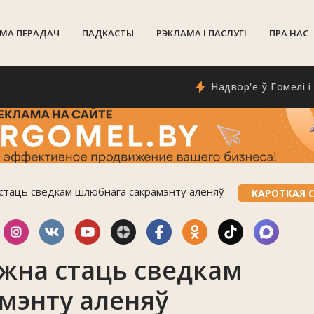
МА ПЕРАДАЧ
ПАДКАСТЫ
РЭКЛАМА I ПАСЛУГI
ПРА НАС
Надвор'е ў Гомелі і Гомел
стаць сведкам шлюбнага сакрамэнту аленяў
КАРОТКАЯ 
жна стаць сведкам
мэнту аленяў