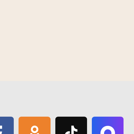
 | 2026
10:30 AM | August 7 | 2026
правяраюць
У Гомелі з'явіўся "Зялёны маршрут
спякоты
"Волатава"" - новае месца для
адпачынку