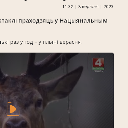
11:32 | 8 верасня | 2023
таклі праходзяць у Нацыянальным
кі раз у год – у плыні верасня.