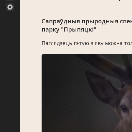
Сапраўдныя прыродныя спек
парку "Прыпяцкі"
Паглядзець гэтую з'яву можна толь