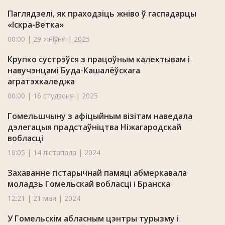
Паглядзелі, як праходзіць жніво ў гаспадарцы
«Іскра-Ветка»
00:00 | 29 жніўня | 2025
Крупко сустрэўся з працоўным калектывам і
навучэнцамі Буда-Кашалёўскага
агратэхкаледжа
00:00 | 16 студзеня | 2025
Гомельшчыну з афіцыйным візітам наведала
дэлегацыя прадстаўніцтва Ніжагародскай
вобласці
10:05 | 14 лістапада | 2024
Захаванне гістарычнай памяці абмеркавала
моладзь Гомельскай вобласці і Бранска
12:21 | 21 мая | 2024
У Гомельскім абласным цэнтры турызму і