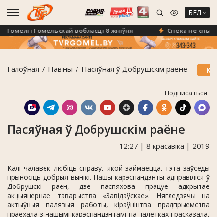
БЕЛ
омелі і Гомельскай вобласці 8 жніўня
Спёка не спыніла
Галоўная
Навiны
Пасяўная ў Добрушскім раёне
КА
Подписаться
Пасяўная ў Добрушскім раёне
12:27 | 8 красавіка | 2019
Калі чалавек любіць справу, якой займаецца, гэта заўсёды
прыносіць добрыя вынікі. Нашы карэспандэнты адправіліся ў
Добрушскі раён, дзе паспяхова працуе адкрытае
акцыянернае таварыства «Завідаўскае». Нягледзячы на
актыўныя палявыя работы, кіраўніцтва прадпрыемства
праехала з нашымі карэспандэнтамі па палетках і расказала,