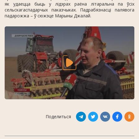
як удаецца быць у лідэрах раёна літаральна па ўсіх
сельскагаспадарчых паказчыках. Падрабязнасці палявога
падарожжа – ў сюжэце Марыны Джалай.
Поделиться