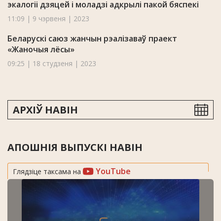
экалогіі дзяцей і моладзі адкрылі пакой бяспекі
11:09 | 9 чэрвеня | 2023
Беларускі саюз жанчын рэалізаваў праект
«Жаночыя лёсы»
09:25 | 18 студзеня | 2023
АРХІЎ НАВІН
АПОШНІЯ ВЫПУСКІ НАВІН
YouTube
Глядзіце таксама на