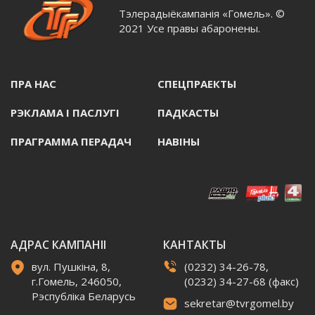
Тэлерадыёкампанія «Гомель». ©
2021 Усе правы абаронены.
ПРА НАС
СПЕЦПРАЕКТЫ
РЭКЛАМА I ПАСЛУГI
ПАДКАСТЫ
ПРАГРАММА ПЕРАДАЧ
НАВIНЫ
АДРАС КАМПАНІІ
КАНТАКТЫ
вул. Пушкіна, 8,
(0232) 34-26-78,
г.Гомель, 246050,
(0232) 34-27-68 (факс)
Рэспубліка Беларусь
sekretar@tvrgomel.by