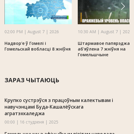
02:00 PM | August 7 | 2026
10:30 AM | August 7 | 2026
Надвор'е ў Гомелі і
Штармавое папярэджан
Гомельскай вобласці 8 жніўня
аб'яўлена 7 жніўня на
Гомельшчыне
ЗАРАЗ ЧЫТАЮЦЬ
Крупко сустрэўся з працоўным калектывам і
навучэнцамі Буда-Кашалёўскага
агратэхкаледжа
00:00 | 16 студзеня | 2025