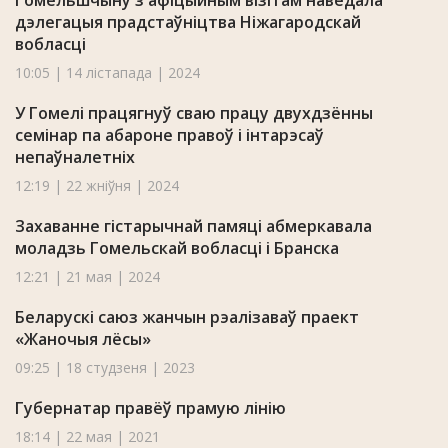
Гомельшчыну з афіцыйным візітам наведала
дэлегацыя прадстаўніцтва Ніжагародскай
вобласці
10:05 | 14 лістапада | 2024
У Гомелі працягнуў сваю працу двухдзённы
семінар па абароне правоў і інтарэсаў
непаўналетніх
12:19 | 22 жніўня | 2024
Захаванне гістарычнай памяці абмеркавала
моладзь Гомельскай вобласці і Бранска
12:21 | 21 мая | 2024
Беларускі саюз жанчын рэалізаваў праект
«Жаночыя лёсы»
09:25 | 18 студзеня | 2023
Губернатар правёў прамую лінію
18:14 | 22 мая | 2021