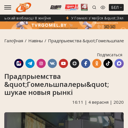
БЕЛ
скай вобласці 8 жніўня
У Гомелі з'явіўся &quot;Зялёны
Галоўная
Навiны
Прадпрыемства &quot;Гомельшпалеры
Подписаться
Прадпрыемства
&quot;Гомельшпалеры&quot;
шукае новыя рынкі
16:11 | 4 верасня | 2020