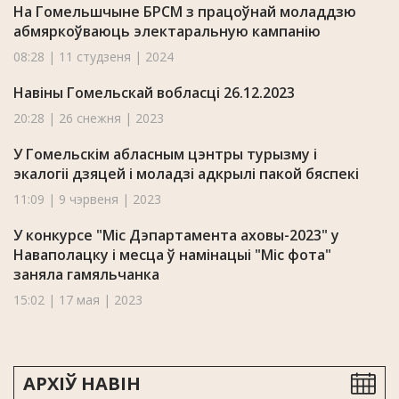
На Гомельшчыне БРСМ з працоўнай моладдзю
абмяркоўваюць электаральную кампанію
08:28 | 11 студзеня | 2024
Навіны Гомельскай вобласці 26.12.2023
20:28 | 26 снежня | 2023
У Гомельскім абласным цэнтры турызму і
экалогіі дзяцей і моладзі адкрылі пакой бяспекі
11:09 | 9 чэрвеня | 2023
У конкурсе "Міс Дэпартамента аховы-2023" у
Наваполацку i месца ў намінацыі "Міс фота"
заняла гамяльчанка
15:02 | 17 мая | 2023
АРХІЎ НАВІН