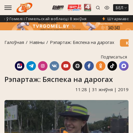
БЕЛ
 Гомелі і Гомельскай вобласці 8 жніўня
Штармавое папя
Галоўная
Навiны
Рэпартаж: Бяспека на дарогах
КА
Подписаться
Рэпартаж: Бяспека на дарогах
11:28 | 31 жніўня | 2019