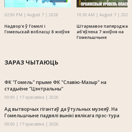
02:00 PM | August 7 | 2026
10:30 AM | August 7 | 2026
Надвор'е ў Гомелі і
Штармавое папярэджан
Гомельскай вобласці 8 жніўня
аб'яўлена 7 жніўня на
Гомельшчыне
ЗАРАЗ ЧЫТАЮЦЬ
ФК "Гомель" прыме ФК "Славію-Мазыр" на
стадыёне "Цэнтральны"
00:00 | 17 красавіка | 2026
Ад вытворчых гігантаў да ўтульных музеяў. На
Гомельшчыне падвялі вынікі вялікага прэс-тура
00:00 | 17 красавіка | 2026