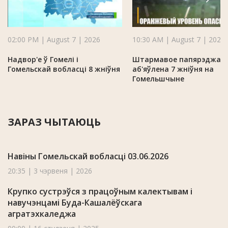
02:00 PM | August 7 | 2026
10:30 AM | August 7 | 2026
Надвор'е ў Гомелі і
Штармавое папярэджан
Гомельскай вобласці 8 жніўня
аб'яўлена 7 жніўня на
Гомельшчыне
ЗАРАЗ ЧЫТАЮЦЬ
Навіны Гомельскай вобласці 03.06.2026
20:35 | 3 чэрвеня | 2026
Крупко сустрэўся з працоўным калектывам і
навучэнцамі Буда-Кашалёўскага
агратэхкаледжа