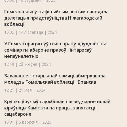
00:00 | 16 студзеня | 2025
Гомельшчыну з афіцыйным візітам наведала
дэлегацыя прадстаўніцтва Ніжагародскай
вобласці
10:05 | 14 лістапада | 2024
У Гомелі працягнуў сваю працу двухдзённы
семінар па абароне правоў і інтарэсаў
непаўналетніх
12:19 | 22 жніўня | 2024
Захаванне гістарычнай памяці абмеркавала
моладзь Гомельскай вобласці і Бранска
12:21 | 21 мая | 2024
Крупко ўручыў службовае пасведчанне новай
кіраўніцы Камітэта па працы, занятасці і
сацабароне
10:31 | 6 верасня | 2023