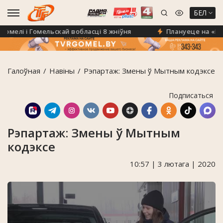
БЕЛ
елі і Гомельскай вобласці 8 жніўня
Плануеце на «Кліч 
Галоўная
Навiны
Рэпартаж: Змены ў Мытным кодэксе
Подписаться
Рэпартаж: Змены ў Мытным
кодэксе
10:57 | 3 лютага | 2020