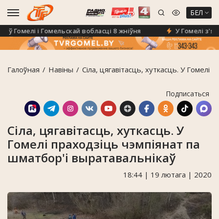
БЕЛ
 Гомелі і Гомельскай вобласці 8 жніўня
У Гомелі з'явіў
Галоўная
Навiны
Сіла, цягавітасць, хуткасць. У Гомелі 
Подписаться
Сіла, цягавітасць, хуткасць. У
Гомелі праходзіць чэмпіянат па
шматбор'і выратавальнікаў
18:44 | 19 лютага | 2020