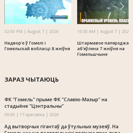
02:00 PM | August 7 | 2026
10:30 AM | August 7 | 2026
Надвор'е ў Гомелі і
Штармавое папярэджан
Гомельскай вобласці 8 жніўня
аб'яўлена 7 жніўня на
Гомельшчыне
ЗАРАЗ ЧЫТАЮЦЬ
ФК "Гомель" прыме ФК "Славію-Мазыр" на
стадыёне "Цэнтральны"
00:00 | 17 красавіка | 2026
Ад вытворчых гігантаў да ўтульных музеяў. На