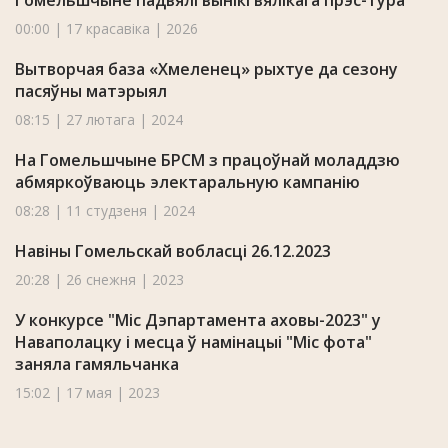
Гомельшчыне падвялі вынікі вялікага прэс-тура
00:00 | 17 красавіка | 2026
Вытворчая база «Хмеленец» рыхтуе да сезону
пасяўны матэрыял
08:15 | 27 лютага | 2024
На Гомельшчыне БРСМ з працоўнай моладдзю
абмяркоўваюць электаральную кампанію
08:28 | 11 студзеня | 2024
Навіны Гомельскай вобласці 26.12.2023
20:28 | 26 снежня | 2023
У конкурсе "Міс Дэпартамента аховы-2023" у
Наваполацку i месца ў намінацыі "Міс фота"
заняла гамяльчанка
15:02 | 17 мая | 2023