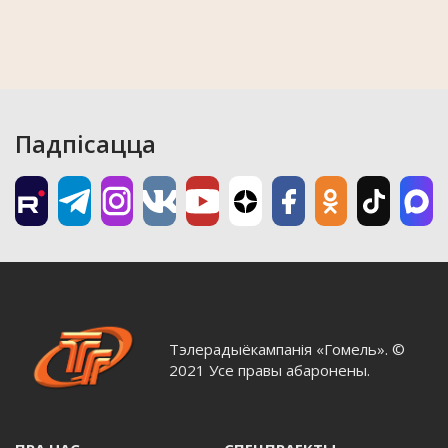
Падпісацца
Тэлерадыёкампанія «Гомель». ©
2021 Усе правы абаронены.