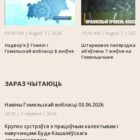
02:00 PM | August 7 | 2026
10:30 AM | August 7 | 2026
Надвор'е ў Гомелі і
Штармавое папярэджан
Гомельскай вобласці 8 жніўня
аб'яўлена 7 жніўня на
Гомельшчыне
ЗАРАЗ ЧЫТАЮЦЬ
Навіны Гомельскай вобласці 03.06.2026
20:35 | 3 чэрвеня | 2026
Крупко сустрэўся з працоўным калектывам і
навучэнцамі Буда-Кашалёўскага