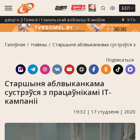
БЕЛ
вор'е ў Гомелі і Гомельскай вобласці 8 жніўня
У Гомелі
Галоўная
Навiны
Старшыня аблвыканкама сустрэўся з пр
Подписаться
Старшыня аблвыканкама
сустрэўся з працаўнікамі ІТ-
кампаніі
19:32 | 17 студзеня | 2020