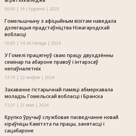
агратэхкаледжа
00:00 | 16 студзеня | 2025
Гомельшчыну з афіцыйным візітам наведала
дэлегацыя прадстаўніцтва Ніжагародскай
вобласці
10:05 | 14 лістапада | 2024
У Гомелі працягнуў сваю працу двухдзённы
семінар па абароне правоў і інтарэсаў
непаўналетніх
12:19 | 22 жніўня | 2024
Захаванне гістарычнай памяці абмеркавала
моладзь Гомельскай вобласці і Бранска
12:21 | 21 мая | 2024
Крупко ўручыў службовае пасведчанне новай
кіраўніцы Камітэта па працы, занятасці і
сацабароне