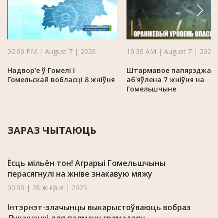
02:00 PM | August 7 | 2026
10:30 AM | August 7 | 2026
Надвор'е ў Гомелі і
Штармавое папярэджан
Гомельскай вобласці 8 жніўня
аб'яўлена 7 жніўня на
Гомельшчыне
ЗАРАЗ ЧЫТАЮЦЬ
Ёсць мільён тон! Аграрыі Гомельшчыны
перасягнулі на жніве знакавую мяжу
00:00 | 28 жніўня | 2025
Інтэрнэт-злачынцы выкарыстоўваюць вобраз