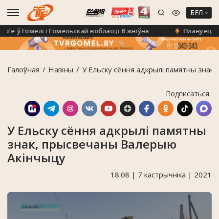
БЕЛ
 ў Гомелі і Гомельскай вобласці 8 жніўня
Плануеце на «
Галоўная
Навiны
У Ельску сёння адкрылі памятны знак
Подписаться
У Ельску сёння адкрылі памятны
знак, прысвечаны Валерыю
Акінчыцу
18:08 | 7 кастрычніка | 2021