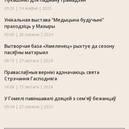
Лукашэнкі для падману грамадзян
09:20 | 14 жніўня | 2025
Унікальная выстава "Медыцына будучыні"
праходзіць у Мазыры
00:00 | 28 снежня | 2024
Вытворчая база «Хмеленец» рыхтуе да сезону
пасяўны матэрыял
08:15 | 27 лютага | 2024
Праваслаўныя вернікі адзначаюць свята
Стрэчання Гасподняга
16:06 | 15 лютага | 2024
У Гомелі павіншавалі дзяцей з сем'яў бежанцаў
09:34 | 27 снежня | 2023