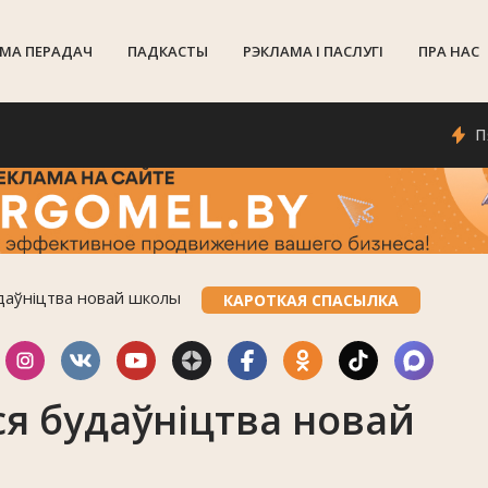
МА ПЕРАДАЧ
ПАДКАСТЫ
РЭКЛАМА I ПАСЛУГI
ПРА НАС
Пяты се
удаўніцтва новай школы
КАРОТКАЯ СПАСЫЛКА
ся будаўніцтва новай