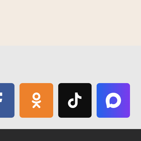
Следчага камітэта
Гомель накрыла спякота да +40°C.
Спыталі ў жыхароў, як яны ратуюцц
такое надвор'е