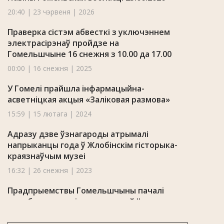
20:40 | 23 чэрвеня | 2026
Праверка сістэм абвесткі з уключэннем
электрасірэнаў пройдзе на
Гомельшчыне 16 снежня з 10.00 да 17.00
00:00 | 16 снежня | 2025
У Гомелі прайшла інфармацыйна-
асветніцкая акцыя «Заліковая размова»
15:59 | 15 лютага | 2024
Адразу дзве ўзнагароды атрымалі
напрыканцы года ў Жлобінскім гісторыка-
краязнаўчым музеі
16:32 | 26 снежня | 2023
Прадпрыемствы Гомельшчыны пачалі
выраб прадукцыі, прысвечанай II гульням
краін СНД