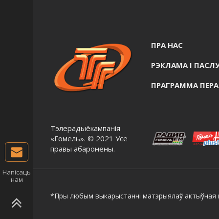
ПРА НАС
РЭКЛАМА I ПАСЛУ
ПРАГРАММА ПЕР
Тэлерадыёкампанія
«Гомель». © 2021 Усе
правы абаронены.
Напісаць
нам
*Пры любым выкарыстанні матэрыялаў актыўная г