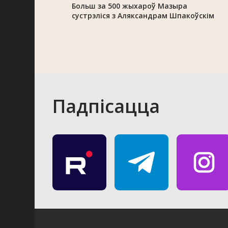
Больш за 500 жыхароў Мазыра
сустрэліся з Аляксандрам Шпакоўскім
Падпісацца