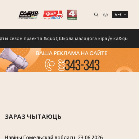
БЕЛ
зон праекта &quot;Школа маладога кіраўніка&quot; праход
ЗАРАЗ ЧЫТАЮЦЬ
Навіны Гомельскай вобласці 23.06.2026