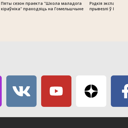
Пяты сезон праекта "Школа маладога
Рэдкія экспанаты 
кіраўніка" праходзіць на Гомельшчыне
прывезлі ў Гомель