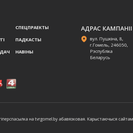
СПЕЦПРАЕКТЫ
АДРАС КАМПАНІІ
вул. Пушкіна, 8,
ГI
ПАДКАСТЫ
г.Гомель, 246050,
Рэспубліка
АДАЧ
НАВIНЫ
Беларусь
іперспасылка на tvrgomel.by абавязковая. Карыстаючыся сайтам