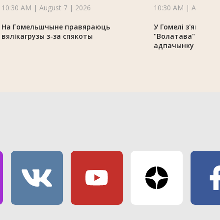
10:30 AM | August 7 | 2026
10:30 AM | August 7
На Гомельшчыне правяраюць
У Гомелі з'явіўся
вялікагрузы з-за спякоты
"Волатава"" - нов
адпачынку