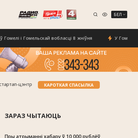
БЕЛ
і і Гомельскай вобласці 8 жніўня
У Гомелі з'явіўс
 стартап-цэнтр
КАРОТКАЯ СПАСЫЛКА
ЗАРАЗ ЧЫТАЮЦЬ
Пры атрыманні хабару ў 10 000 рублёў