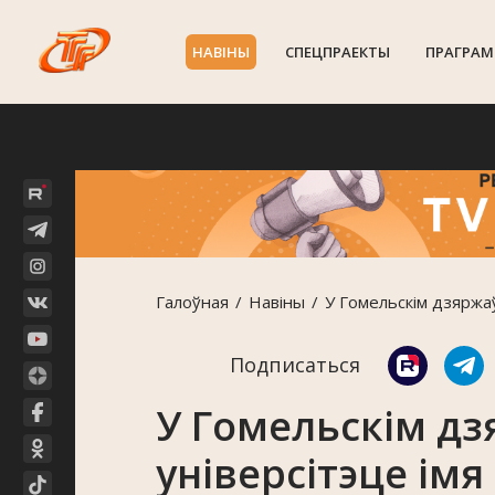
НАВIНЫ
СПЕЦПРАЕКТЫ
ПРАГРАМ
Галоўная
Навiны
У Гомельскім дзяржа
Подписаться
У Гомельскім д
універсітэце ім