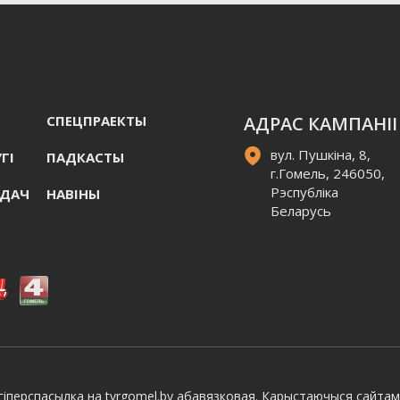
СПЕЦПРАЕКТЫ
АДРАС КАМПАНІІ
вул. Пушкіна, 8,
ГI
ПАДКАСТЫ
г.Гомель, 246050,
Рэспубліка
АДАЧ
НАВIНЫ
Беларусь
іперспасылка на tvrgomel.by абавязковая. Карыстаючыся сайтам