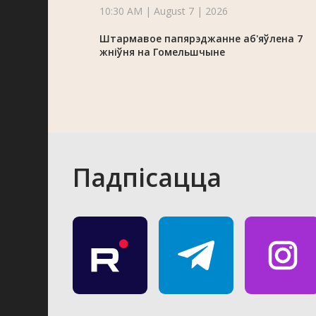
10:30 AM | August 7 | 2026
Штармавое папярэджанне аб'яўлена 7
жніўня на Гомельшчыне
Падпісацца