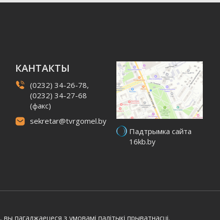
КАНТАКТЫ
(0232) 34-26-78,
(0232) 34-27-68
(факс)
sekretar@tvrgomel.by
Падтрымка сайта
16kb.by
, вы пагаджаецеся з умовамі
палітыкі прыватнасці.