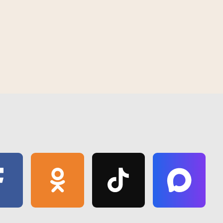
прыёмы медыкаў
 | 2026
10:30 AM | August 7 | 2026
07:15 | 18 чэрвеня | 2019
 "Зялёны маршрут
Плануеце на «Кліч Палесся»?
ае месца для
Расказваем, як дабрацца