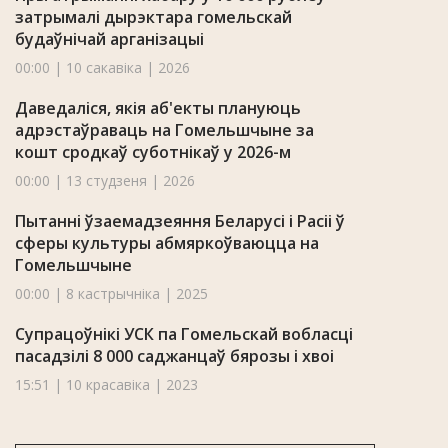
затрымалі дырэктара гомельскай
будаўнічай арганізацыі
00:00 | 10 сакавіка | 2026
Даведаліся, якія аб'екты плануюць
адрэстаўраваць на Гомельшчыне за
кошт сродкаў суботнікаў у 2026-м
00:00 | 13 студзеня | 2026
Пытанні ўзаемадзеяння Беларусі і Расіі ў
сферы культуры абмяркоўваюцца на
Гомельшчыне
00:00 | 8 кастрычніка | 2025
Супрацоўнікі УСК па Гомельскай вобласці
пасадзілі 8 000 саджанцаў бярозы і хвоі
15:51 | 10 красавіка | 2023
Навіны Гомельскай вобласці 20.05.2021