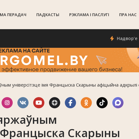
МА ПЕРАДАЧ
ПАДКАСТЫ
РЭКЛАМА I ПАСЛУГI
ПРА НАС
Надвор'е ў Гомел
ўным універсітэце імя Францыска Скарыны афіцыйна адкрылі
зяржаўным
я Францыска Скарыны