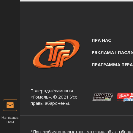
ПРА НАС
РЭКЛАМА I ПАСЛУ
ПРАГРАММА ПЕР
Тэлерадыёкампанія
«Гомель». © 2021 Усе
правы абаронены.
Напісаць
нам
*Пры любым выкарыстанні матэрыялаў актыўная г