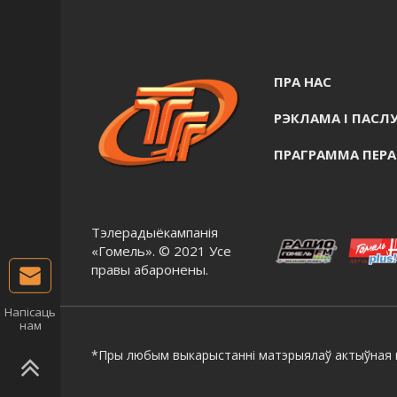
ПРА НАС
РЭКЛАМА I ПАСЛУ
ПРАГРАММА ПЕР
Тэлерадыёкампанія
«Гомель». © 2021 Усе
правы абаронены.
Напісаць
нам
*Пры любым выкарыстанні матэрыялаў актыўная г