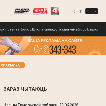
БЕЛ
екта &quot;Школа маладога кіраўніка&quot; праходзіць на
 СПАСЫЛКА
ЗАРАЗ ЧЫТАЮЦЬ
Навіны Гомельскай вобласці 23.06.2026