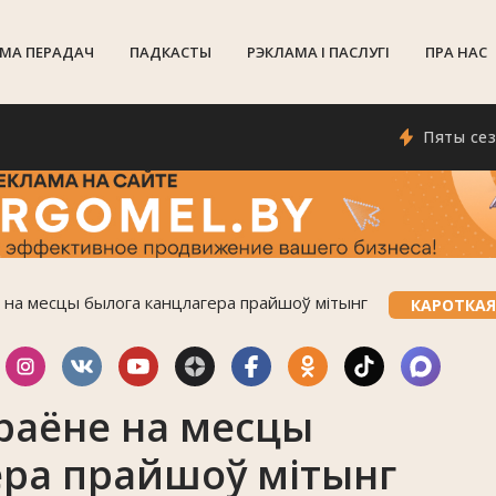
МА ПЕРАДАЧ
ПАДКАСТЫ
РЭКЛАМА I ПАСЛУГI
ПРА НАС
Пяты сезон пра
не на месцы былога канцлагера прайшоў мітынг
КАРОТКАЯ
 раёне на месцы
ера прайшоў мітынг