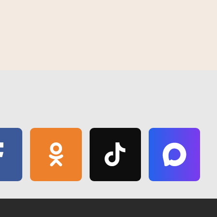
Следчага камітэта
Гомель накрыла спякота да +40°C.
Спыталі ў жыхароў, як яны ратуюцц
такое надвор'е