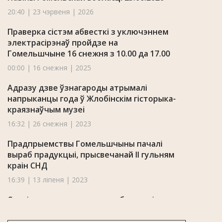
20:40 | 23 чэрвеня | 2026
Праверка сістэм абвесткі з уключэннем
электрасірэнаў пройдзе на
Гомельшчыне 16 снежня з 10.00 да 17.00
00:00 | 16 снежня | 2025
Адразу дзве ўзнагароды атрымалі
напрыканцы года ў Жлобінскім гісторыка-
краязнаўчым музеі
16:32 | 26 снежня | 2023
Прадпрыемствы Гомельшчыны пачалі
выраб прадукцыі, прысвечанай II гульням
краін СНД
16:39 | 13 ліпеня | 2023
Сталі вядомыя новыя падрабязнасці
здарэння на Светлагорскім ЦКК