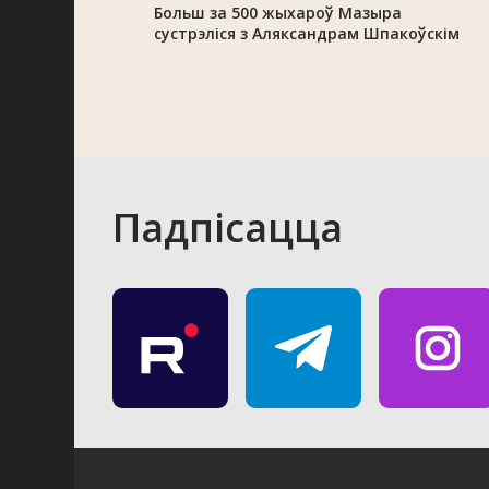
Больш за 500 жыхароў Мазыра
сустрэліся з Аляксандрам Шпакоўскім
Падпісацца