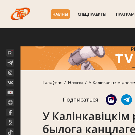
НАВIНЫ
СПЕЦПРАЕКТЫ
ПРАГРАМ
Галоўная
Навiны
У Калінкавіцкім раё
Подписаться
У Калінкавіцкім
былога канцлаг