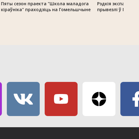
Пяты сезон праекта "Школа маладога
Рэдкія экспанаты 
кіраўніка" праходзіць на Гомельшчыне
прывезлі ў Гомель