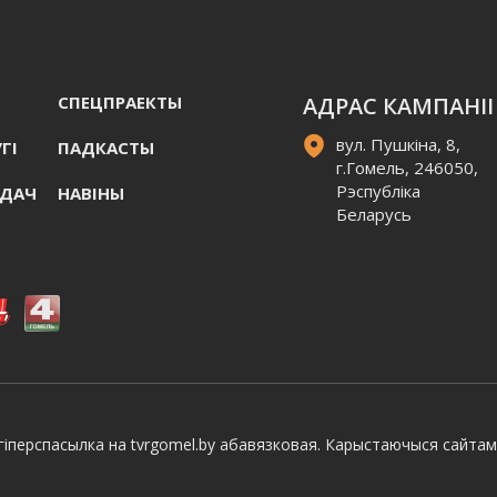
СПЕЦПРАЕКТЫ
АДРАС КАМПАНІІ
вул. Пушкіна, 8,
ГI
ПАДКАСТЫ
г.Гомель, 246050,
Рэспубліка
АДАЧ
НАВIНЫ
Беларусь
іперспасылка на tvrgomel.by абавязковая. Карыстаючыся сайтам