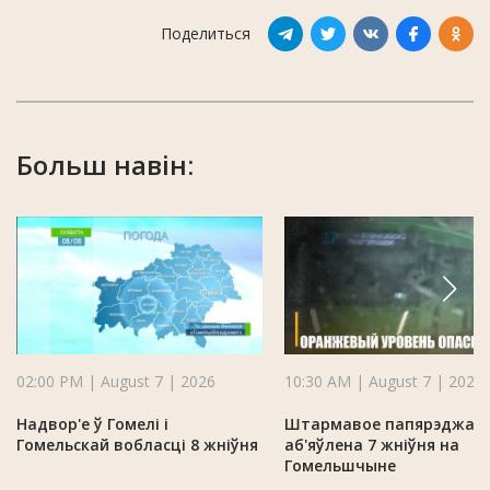
Поделиться
Больш навін:
02:00 PM | August 7 | 2026
10:30 AM | August 7 | 2026
Надвор'е ў Гомелі і
Штармавое папярэджан
Гомельскай вобласці 8 жніўня
аб'яўлена 7 жніўня на
Гомельшчыне