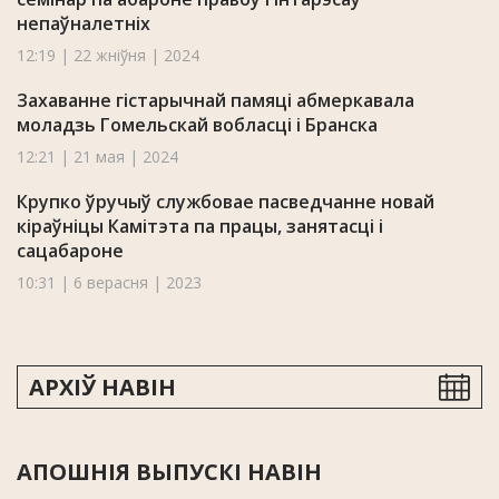
непаўналетніх
12:19 | 22 жніўня | 2024
Захаванне гістарычнай памяці абмеркавала
моладзь Гомельскай вобласці і Бранска
12:21 | 21 мая | 2024
Крупко ўручыў службовае пасведчанне новай
кіраўніцы Камітэта па працы, занятасці і
сацабароне
10:31 | 6 верасня | 2023
АРХІЎ НАВІН
АПОШНІЯ ВЫПУСКІ НАВІН