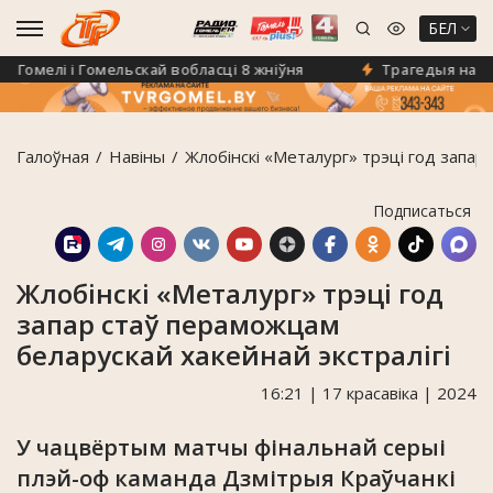
БЕЛ
Гомелі і Гомельскай вобласці 8 жніўня
Трагедыя на дароз
Галоўная
Навiны
Жлобінскі «Металург» трэці год запар
Подписаться
Жлобінскі «Металург» трэці год
запар стаў пераможцам
беларускай хакейнай экстралігі
16:21 | 17 красавіка | 2024
У чацвёртым матчы фінальнай серыі
плэй-оф каманда Дзмітрыя Краўчанкі