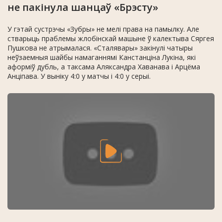
не пакінула шанцаў «Брэсту»
У гэтай сустрэчы «Зубры» не мелі права на памылку. Але
стварыць праблемы жлобінскай машыне ў калектыва Сяргея
Пушкова не атрымалася. «Сталявары» закінулі чатыры
неўзаемныя шайбы намаганнямі Канстанціна Лукіна, які
аформіў дубль, а таксама Аляксандра Хаванава і Арцёма
Анціпава. У выніку 4:0 у матчы і 4:0 у серыі.