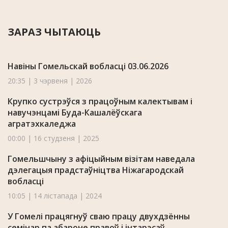
ЗАРАЗ ЧЫТАЮЦЬ
Навіны Гомельскай вобласці 03.06.2026
20:35 | 3 чэрвеня | 2026
Крупко сустрэўся з працоўным калектывам і
навучэнцамі Буда-Кашалёўскага
агратэхкаледжа
00:00 | 16 студзеня | 2025
Гомельшчыну з афіцыйным візітам наведала
дэлегацыя прадстаўніцтва Ніжагародскай
вобласці
10:05 | 14 лістапада | 2024
У Гомелі працягнуў сваю працу двухдзённы
семінар па абароне правоў і інтарэсаў