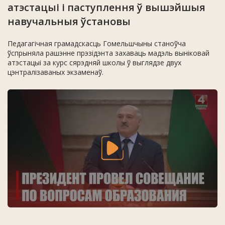
атэстацыі і паступлення ў вышэйшыя
навучальныя ўстановы
Педагагічная грамадскасць Гомельшчыны станоўча
ўспрыняла рашэнне прэзідэнта захаваць мадэль выніковай
атэстацыі за курс сярэдняй школы ў выглядзе двух
цэнтралізаваных экзаменаў.