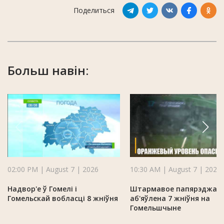
Поделиться
Больш навін:
02:00 PM | August 7 | 2026
10:30 AM | August 7 | 2026
Надвор'е ў Гомелі і
Штармавое папярэджан
Гомельскай вобласці 8 жніўня
аб'яўлена 7 жніўня на
Гомельшчыне