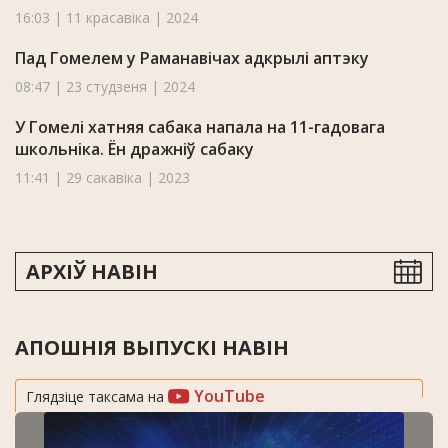
16:03 | 11 красавіка | 2024
Пад Гомелем у Раманавічах адкрылі аптэку
08:47 | 23 студзеня | 2024
У Гомелі хатняя сабака напала на 11-гадовага
школьніка. Ён дражніў сабаку
11:41 | 29 сакавіка | 2023
АРХІЎ НАВІН
АПОШНІЯ ВЫПУСКІ НАВІН
YouTube
Глядзіце таксама на