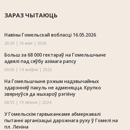
ЗАРАЗ ЧЫТАЮЦЬ
Навіны Гомельскай вобласці 16.05.2026
20:30 | 16 мая | 2026
Больш за 68 000 гектараў на Гомельшчыне
адвялі пад сяўбу азімага рапсу
09:00 | 14 жніўня | 2025
На Гомельшчыне рэжым надзвычайных
здарэнняў пакуль не адменяцца. Крупко
звярнуўся да жыхароў рэгіёну
08:55 | 19 ліпеня | 2024
У Гомельскім гарвыканкаме абмеркавалі
пытанні арганізацыі дарожнага руху ў Гомелі на
пл. Леніна