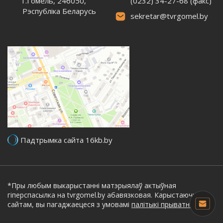
г.Гомель, 246050,
(0232) 34-27-68 (факс)
Рэспубліка Беларусь
sekretar@tvrgomel.by
Падтрымка сайта 16kb.by
*Пры любым выкарыстанні матэрыялаў актыўная
гіперспасылка на tvrgomel.by абавязковая. Карыстаючыся
сайтам, вы пагаджаецеся з умовамі
палітыкі прыватнасці.