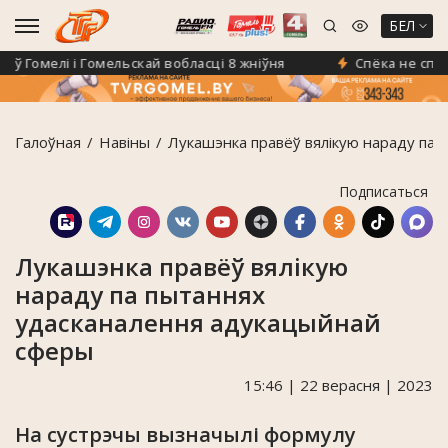
БЕЛ
Гомелі і Гомельскай вобласці 8 жніўня
Спёка не спыніл
Галоўная
Навiны
Лукашэнка правёў вялікую нараду па
Подписаться
Лукашэнка правёў вялікую
нараду па пытаннях
удасканалення адукацыйнай
сферы
15:46 | 22 верасня | 2023
На сустрэчы вызначылі формулу