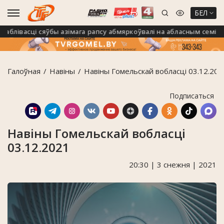
БЕЛ
лівасці сяўбы азімага рапсу абмяркоўвалі на абласным семінары 
Галоўная
Навiны
Навіны Гомельскай вобласці 03.12.202
Подписаться
Навіны Гомельскай вобласці
03.12.2021
20:30 | 3 снежня | 2021