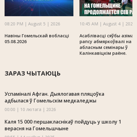
08:20 PM | August 5 | 2026
10:45 AM | August 4 | 2026
Навіны Гомельскай вобласці
Асаблівасці сяўбы азімаг
05.08.2026
рапсу абмяркоўвалі на
абласным семінары ў
Калінкавіцкім раёне.
ЗАРАЗ ЧЫТАЮЦЬ
Успаміналі Афган. Дыялогавая пляцоўка
адбылася ў Гомельскім медкаледжы
00:00 | 10 лютага | 2026
Каля 15 000 першакласнікаў пойдуць у школу 1
верасня на Гомельшчыне