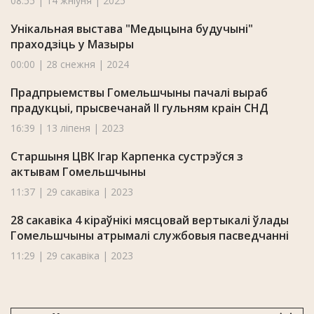
08:55 | 14 жніўня | 2025
Унікальная выстава "Медыцына будучыні"
праходзіць у Мазыры
00:00 | 28 снежня | 2024
Прадпрыемствы Гомельшчыны пачалі выраб
прадукцыі, прысвечанай II гульням краін СНД
16:39 | 13 ліпеня | 2023
Старшыня ЦВК Ігар Карпенка сустрэўся з
актывам Гомельшчыны
11:37 | 29 сакавіка | 2023
28 сакавіка 4 кіраўнікі мясцовай вертыкалі ўлады
Гомельшчыны атрымалі службовыя пасведчанні
11:29 | 29 сакавіка | 2023