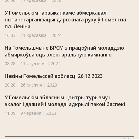
00:00 | 17 красавіка | 2026
У Гомельскім гарвыканкаме абмеркавалі
пытанні арганізацыі дарожнага руху ў Гомелі на
пл. Леніна
16:03 | 11 красавіка | 2024
На Гомельшчыне БРСМ з працоўнай моладдзю
абмяркоўваюць электаральную кампанію
08:28 | 11 студзеня | 2024
Навіны Гомельскай вобласці 26.12.2023
20:28 | 26 снежня | 2023
У Гомельскім абласным цэнтры турызму і
экалогіі дзяцей і моладзі адкрылі пакой бяспекі
11:09 | 9 чэрвеня | 2023