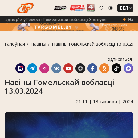
БЕЛ
двор'е ў Гомелі і Гомельскай вобласці 8 жніўня
На Гоме
Галоўная
Навiны
Навіны Гомельскай вобласці 13.03.202
Подписаться
Навіны Гомельскай вобласці
13.03.2024
21:11 | 13 сакавіка | 2024