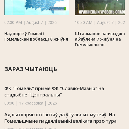
02:00 PM | August 7 | 2026
10:30 AM | August 7 | 2026
Надвор'е ў Гомелі і
Штармавое папярэджан
Гомельскай вобласці 8 жніўня
аб'яўлена 7 жніўня на
Гомельшчыне
ЗАРАЗ ЧЫТАЮЦЬ
ФК "Гомель" прыме ФК "Славію-Мазыр" на
стадыёне "Цэнтральны"
00:00 | 17 красавіка | 2026
Ад вытворчых гігантаў да ўтульных музеяў. На
Гомельшчыне падвялі вынікі вялікага прэс-тура