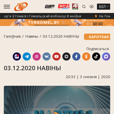
БЕЛ
'е ў Гомелі і Гомельскай вобласці 8 жніўня
На Гомельш
Галоўная
Навiны
03.12.2020 НАВІНЫ
КАРОТКАЯ С
Подписаться
03.12.2020 НАВІНЫ
20:33 | 3 снежня | 2020