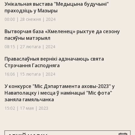
Унікальная выстава "Медыцына будучыні"
праходзіць у Мазыры
00:00 | 28 снежня | 2024
Вытворчая база «Хмеленец» рыхтуе да сезону
пасяўны матэрыял
08:15 | 27 лютага | 2024
Праваслаўныя вернікі адзначаюць свята
Стрэчання Гасподняга
16:06 | 15 лютага | 2024
У конкурсе "Міс Дэпартамента аховы-2023" у
Наваполацку i месца ў намінацыі "Міс фота"
заняла гамяльчанка
15:02 | 17 мая | 2023