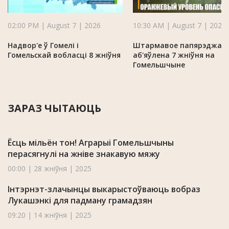
02:00 PM | August 7 | 2026
10:30 AM | August 7 | 2026
Надвор'е ў Гомелі і
Штармавое папярэджан
Гомельскай вобласці 8 жніўня
аб'яўлена 7 жніўня на
Гомельшчыне
ЗАРАЗ ЧЫТАЮЦЬ
Ёсць мільён тон! Аграрыі Гомельшчыны
перасягнулі на жніве знакавую мяжу
00:00 | 28 жніўня | 2025
Інтэрнэт-злачынцы выкарыстоўваюць вобраз
Лукашэнкі для падману грамадзян
09:20 | 14 жніўня | 2025