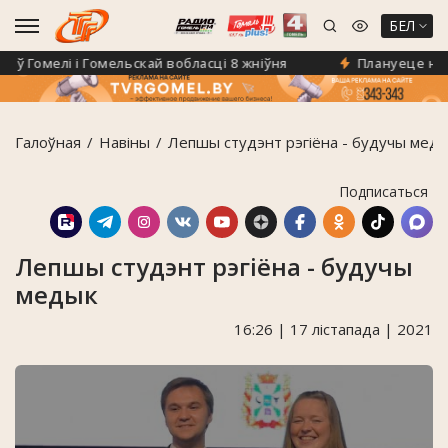
БЕЛ
Гомелі і Гомельскай вобласці 8 жніўня
Плануеце на «Кл
Галоўная
Навiны
Лепшы студэнт рэгіёна - будучы мед
Подписаться
Лепшы студэнт рэгіёна - будучы
медык
16:26 | 17 лістапада | 2021