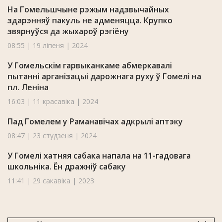
На Гомельшчыне рэжым надзвычайных
здарэнняў пакуль не адменяцца. Крупко
звярнуўся да жыхароў рэгіёну
08:55 | 19 ліпеня | 2024
У Гомельскім гарвыканкаме абмеркавалі
пытанні арганізацыі дарожнага руху ў Гомелі на
пл. Леніна
16:03 | 11 красавіка | 2024
Пад Гомелем у Раманавічах адкрылі аптэку
08:47 | 23 студзеня | 2024
У Гомелі хатняя сабака напала на 11-гадовага
школьніка. Ён дражніў сабаку
11:41 | 29 сакавіка | 2023