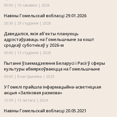
00:00 | 10 сакавіка | 2026
Навіны Гомельскай вобласці 29.01.2026
20:30 | 29 студзеня | 2026
Даведаліся, якія аб'екты плануюць
адрэстаўраваць на Гомельшчыне за кошт
сродкаў суботнікаў у 2026-м
00:00 | 13 студзеня | 2026
Пытанні ўзаемадзеяння Беларусі і Расіі ў сферы
культуры абмяркоўваюцца на Гомельшчыне
00:00 | 8 кастрычніка | 2025
У Гомелі прайшла інфармацыйна-асветніцкая
акцыя «Заліковая размова»
15:59 | 15 лютага | 2024
Навіны Гомельскай вобласці 20.05.2021