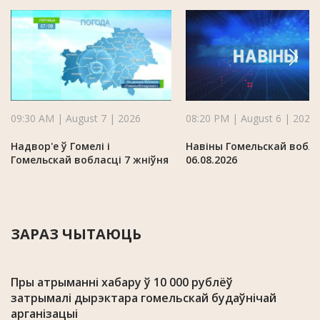
09:30 AM | August 7 | 2026
08:20 PM | August 6 | 2026
Надвор'е ў Гомелі і
Навіны Гомельскай вобла
Гомельскай вобласці 7 жніўня
06.08.2026
ЗАРАЗ ЧЫТАЮЦЬ
Пры атрыманні хабару ў 10 000 рублёў
затрымалі дырэктара гомельскай будаўнічай
арганізацыі