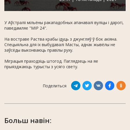
У Аўстраліі мільёны ракападобных апанавалі вуліцы і дарогі,
паведамляе "МІР 24".
На востраве Раства крабы ідуць з джунгляў ў бок акіяна.
Спецыяльна для іх выбудавалі Масты, аднак жывёлы не
заўсёды выконваюць правілы руху.
Міграцыя праходзіць штогод. Паглядзець на яе
прыязджаюць турысты з усяго свету.
Поделиться
Больш навін: