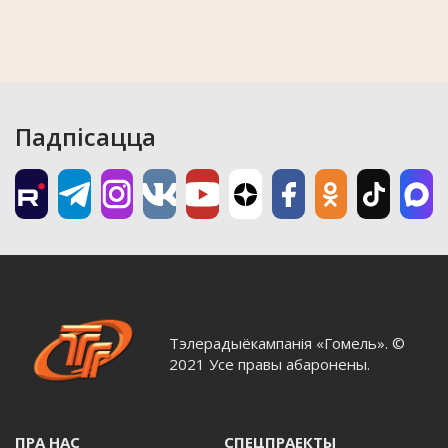
Падпісацца
Тэлерадыёкампанія «Гомель». ©
2021 Усе правы абаронены.
ПРА НАС
СПЕЦПРАЕКТЫ