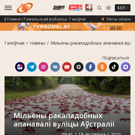
БЕЛ
Гомелі і Гомельскай вобласці 7 жніўня
Пяты сезон праек
Галоўная
Навiны
Мільёны ракападобных апанавалі вуліц
Подписаться
Мільёны ракападобных
апанавалі вуліцы Аўстраліі
09:41 | 18 лістапада | 2021