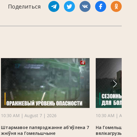
Поделиться
10:30 AM | August 7 | 2026
10:30 AM | August 7
Штармавое папярэджанне аб'яўлена 7
На Гомельшчыне 
жніўня на Гомельшчыне
вялікагрузы з-за 