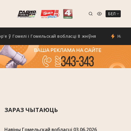
БЕЛ
Гомелі і Гомельскай вобласці 8 жніўня
На Гомельшч
ЗАРАЗ ЧЫТАЮЦЬ
Навіны Гомельскай вобласці 03.06.2026