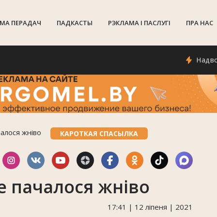
МА ПЕРАДАЧ
ПАДКАСТЫ
РЭКЛАМА I ПАСЛУГI
ПРА НАС
Надвор'е ў 
алося жніво
КАРОТКАЯ СПАСЫЛКА
 пачалося жніво
17:41 | 12 ліпеня | 2021