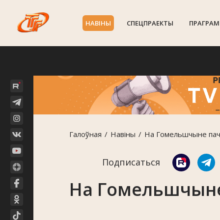
НАВIНЫ
СПЕЦПРАЕКТЫ
ПРАГРАМ
Галоўная
Навiны
На Гомельшчыне пач
Подписаться
На Гомельшчыне