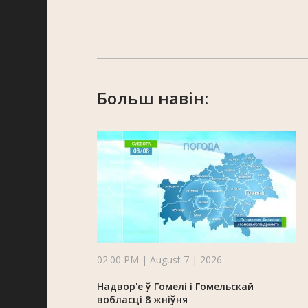
Больш навін:
02:00 PM | August 7 | 2026
Надвор'е ў Гомелі і Гомельскай
вобласці 8 жніўня