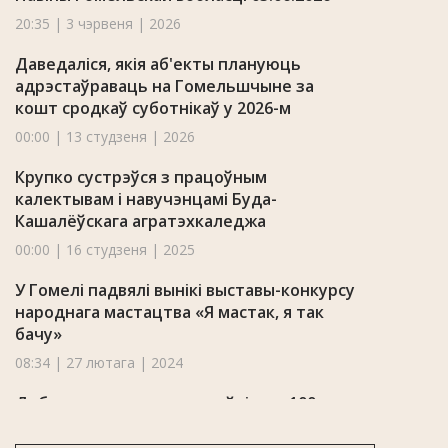
20:35 | 3 чэрвеня | 2026
Даведаліся, якія аб'екты плануюць
адрэстаўраваць на Гомельшчыне за
кошт сродкаў суботнікаў у 2026-м
00:00 | 13 студзеня | 2026
Крупко сустрэўся з працоўным
калектывам і навучэнцамі Буда-
Кашалёўскага агратэхкаледжа
00:00 | 16 студзеня | 2025
У Гомелі падвялі вынікі выставы-конкурсу
народнага мастацтва «Я мастак, я так
бачу»
08:34 | 27 лютага | 2024
Добрушскаму сшытку споўнілася 100
гадоў