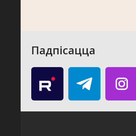
Падпісацца