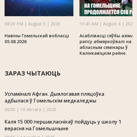
08:20 PM | August 5 | 2026
10:45 AM | August 4 | 2026
Навіны Гомельскай вобласці
Асаблівасці сяўбы азімаг
05.08.2026
рапсу абмяркоўвалі на
абласным семінары ў
Калінкавіцкім раёне.
ЗАРАЗ ЧЫТАЮЦЬ
Успаміналі Афган. Дыялогавая пляцоўка
адбылася ў Гомельскім медкаледжы
00:00 | 10 лютага | 2026
Каля 15 000 першакласнікаў пойдуць у школу 1
верасня на Гомельшчыне