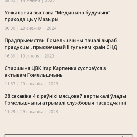
08:55 | 14 жніўня | 2025
Унікальная выстава "Медыцына будучыні"
праходзіць у Мазыры
00:00 | 28 снежня | 2024
Прадпрыемствы Гомельшчыны пачалі выраб
прадукцыі, прысвечанай II гульням краін СНД
16:39 | 13 ліпеня | 2023
Старшыня ЦВК Ігар Карпенка сустрэўся з
актывам Гомельшчыны
11:37 | 29 сакавіка | 2023
28 сакавіка 4 кіраўнікі мясцовай вертыкалі ўлады
Гомельшчыны атрымалі службовыя пасведчанні
11:29 | 29 сакавіка | 2023