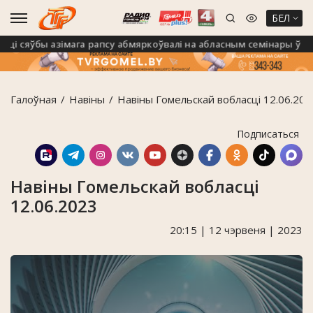
БЕЛ
 сяўбы азімага рапсу абмяркоўвалі на абласным семінары ў Калін
Галоўная
Навiны
Навіны Гомельскай вобласці 12.06.202
Подписаться
Навіны Гомельскай вобласці
12.06.2023
20:15 | 12 чэрвеня | 2023