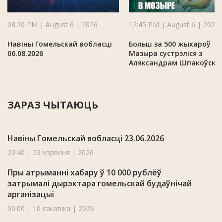
08:20 PM | August 6 | 2026
12:45 PM | August 6 | 2026
Навіны Гомельскай вобласці
Больш за 500 жыхароў
06.08.2026
Мазыра сустрэліся з
Аляксандрам Шпакоўскі
ЗАРАЗ ЧЫТАЮЦЬ
Навіны Гомельскай вобласці 23.06.2026
20:40 | 23 чэрвеня | 2026
Пры атрыманні хабару ў 10 000 рублёў
затрымалі дырэктара гомельскай будаўнічай
арганізацыі
00:00 | 10 сакавіка | 2026