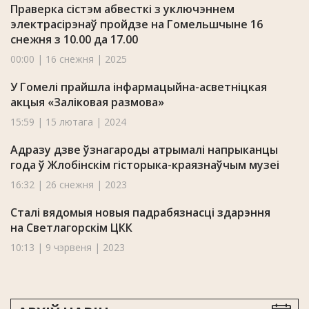
Праверка сістэм абвесткі з уключэннем
электрасірэнаў пройдзе на Гомельшчыне 16
снежня з 10.00 да 17.00
00:00 | 16 снежня | 2025
У Гомелі прайшла інфармацыйна-асветніцкая
акцыя «Заліковая размова»
15:59 | 15 лютага | 2024
Адразу дзве ўзнагароды атрымалі напрыканцы
года ў Жлобінскім гісторыка-краязнаўчым музеі
16:32 | 26 снежня | 2023
Сталі вядомыя новыя падрабязнасці здарэння
на Светлагорскім ЦКК
10:13 | 9 чэрвеня | 2023