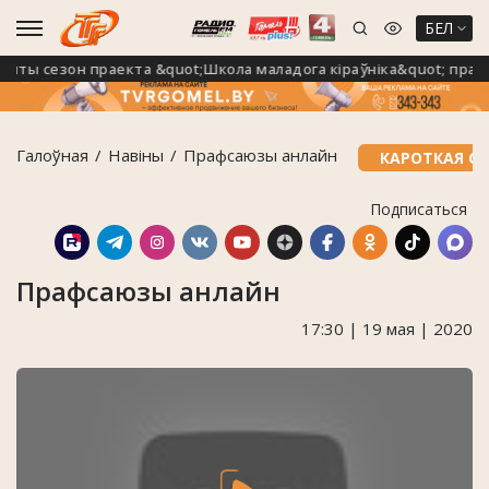
БЕЛ
ты сезон праекта &quot;Школа маладога кіраўніка&quot; праход
Галоўная
Навiны
Прафсаюзы анлайн
КАРОТКАЯ С
Подписаться
Прафсаюзы анлайн
17:30 | 19 мая | 2020