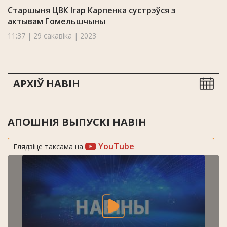
Старшыня ЦВК Ігар Карпенка сустрэўся з
актывам Гомельшчыны
11:37 | 29 сакавіка | 2023
АРХІЎ НАВІН
АПОШНІЯ ВЫПУСКІ НАВІН
YouTube
Глядзіце таксама на