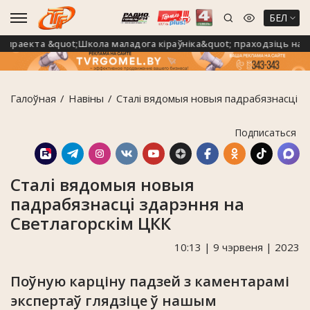
БЕЛ
аекта &quot;Школа маладога кіраўніка&quot; праходзіць на Го
Галоўная
Навiны
Сталі вядомыя новыя падрабязнасці з
Подписаться
Сталі вядомыя новыя
падрабязнасці здарэння на
Светлагорскім ЦКК
10:13 | 9 чэрвеня | 2023
Поўную карціну падзей з каментарамі
экспертаў глядзіце ў нашым