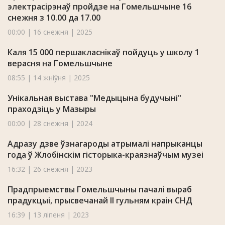
электрасірэнаў пройдзе на Гомельшчыне 16
снежня з 10.00 да 17.00
00:00 | 16 снежня | 2025
Каля 15 000 першакласнікаў пойдуць у школу 1
верасня на Гомельшчыне
08:55 | 14 жніўня | 2025
Унікальная выстава "Медыцына будучыні"
праходзіць у Мазыры
00:00 | 28 снежня | 2024
Адразу дзве ўзнагароды атрымалі напрыканцы
года ў Жлобінскім гісторыка-краязнаўчым музеі
16:32 | 26 снежня | 2023
Прадпрыемствы Гомельшчыны пачалі выраб
прадукцыі, прысвечанай II гульням краін СНД
16:39 | 13 ліпеня | 2023