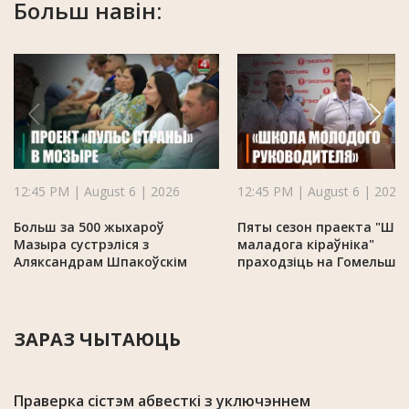
Больш навін:
12:45 PM | August 6 | 2026
12:45 PM | August 6 | 2026
Больш за 500 жыхароў
Пяты сезон праекта "Шк
Мазыра сустрэліся з
маладога кіраўніка"
Аляксандрам Шпакоўскім
праходзіць на Гомельшч
ЗАРАЗ ЧЫТАЮЦЬ
Праверка сістэм абвесткі з уключэннем