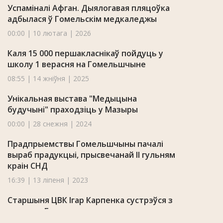
Успаміналі Афган. Дыялогавая пляцоўка
адбылася ў Гомельскім медкаледжы
00:00 | 10 лютага | 2026
Каля 15 000 першакласнікаў пойдуць у
школу 1 верасня на Гомельшчыне
08:55 | 14 жніўня | 2025
Унікальная выстава "Медыцына
будучыні" праходзіць у Мазыры
00:00 | 28 снежня | 2024
Прадпрыемствы Гомельшчыны пачалі
выраб прадукцыі, прысвечанай II гульням
краін СНД
16:39 | 13 ліпеня | 2023
Старшыня ЦВК Ігар Карпенка сустрэўся з
актывам Гомельшчыны