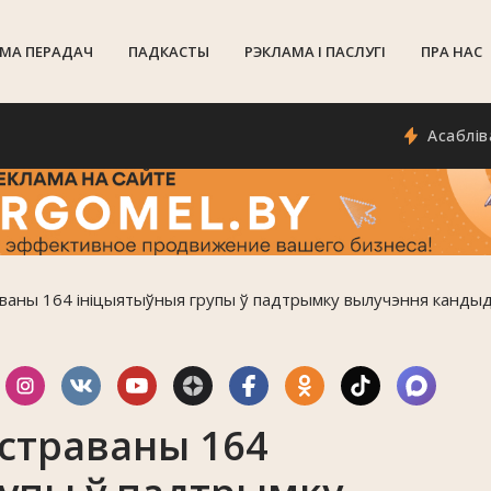
МА ПЕРАДАЧ
ПАДКАСТЫ
РЭКЛАМА I ПАСЛУГI
ПРА НАС
Асаблівасці ся
раваны 164 ініцыятыўныя групы ў падтрымку вылучэння канды
істраваны 164