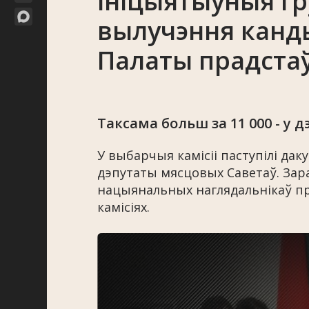
ініцыятыўныя г
вылучэння канд
Палаты прадстаў
Таксама больш за 11 000 - у
У выбарчыя камісіі паступілі да
дэпутаты мясцовых Саветаў. Зар
нацыянальных наглядальнікаў п
камісіях.