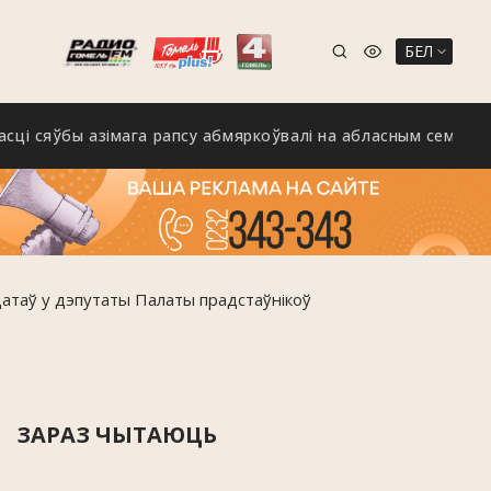
БЕЛ
ўбы азімага рапсу абмяркоўвалі на абласным семінары ў Калі
датаў у дэпутаты Палаты прадстаўнікоў
ЗАРАЗ ЧЫТАЮЦЬ