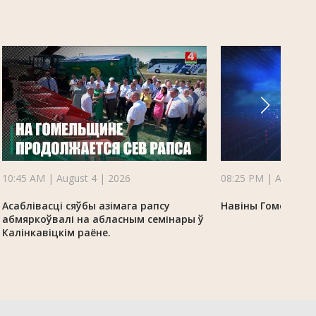
10:45 AM | August 4 | 2026
08:25 PM | August 3
Асаблівасці сяўбы азімага рапсу
Навіны Гомельскай
абмяркоўвалі на абласным семінары ў
Калінкавіцкім раёне.