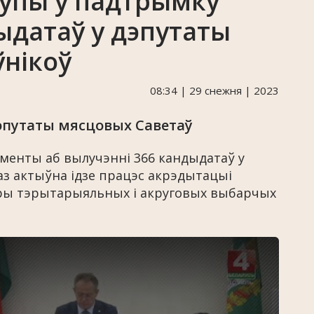
рупы ў падтрымку
ыдатаў у дэпутаты
нікоў
08:34 | 29 снежня | 2023
 дэпутаты мясцовых Саветаў
кументы аб вылучэнні 366 кандыдатаў у
аз актыўна ідзе працэс акрэдытацыі
ры тэрытарыяльных і акруговых выбарчых