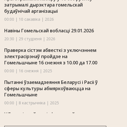
затрымалі дырэктара гомельскай
будаўнічай арганізацыі
00:00 | 10 сакавіка | 2026
Навіны Гомельскай вобласці 29.01.2026
20:30 | 29 студзеня | 2026
Праверка сістэм абвесткі з уключэннем
электрасірэнаў пройдзе на
Гомельшчыне 16 снежня з 10.00 да 17.00
00:00 | 16 снежня | 2025
Пытанні ўзаемадзеяння Беларусі і Расіі ў
сферы культуры абмяркоўваюцца на
Гомельшчыне
00:00 | 8 кастрычніка | 2025
У Гомелі прайшла інфармацыйна-
асветніцкая акцыя «Заліковая размова»