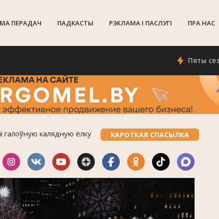
МА ПЕРАДАЧ
ПАДКАСТЫ
РЭКЛАМА I ПАСЛУГI
ПРА НАС
Пяты сезон пра
лі галоўную калядную ёлку
КАРОТКАЯ СПАСЫЛКА