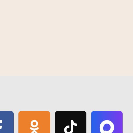
 | 2026
12:40 PM | August 6 | 2026
та "Школа маладога
Рэдкія экспанаты Следчага камітэта
дзіць на Гомельшчыне
прывезлі ў Гомель