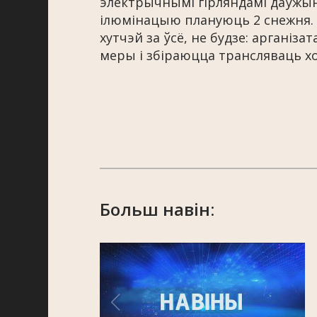
электрычнымі гірляндамі даўжынё
ілюмінацыю плануюць 2 снежня. 
хутчэй за ўсё, не будзе: аргані
меры і збіраюцца трансляваць хо
Больш навін: