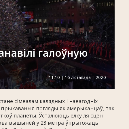
анавілі галоўную
11:10 | 16 лістапада | 2020
стане сімвалам калядных і навагодніх
е прыкаваныя погляды як амерыканцаў, так
уткоў планеты. Ўсталююць ёлку ля сцен
рэва вышынёй у 23 метра ўпрыгожаць