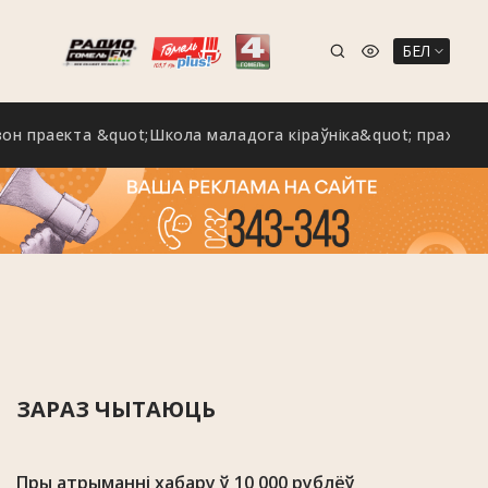
БЕЛ
екта &quot;Школа маладога кіраўніка&quot; праходзіць на
ЗАРАЗ ЧЫТАЮЦЬ
Пры атрыманні хабару ў 10 000 рублёў