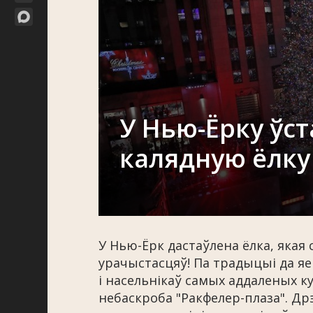
У Нью-Ёрку ўст
калядную ёлку
У Нью-Ёрк дастаўлена ёлка, якая 
урачыстасцяў! Па традыцыі да я
і насельнікаў самых аддаленых к
небаскроба "Ракфелер-плаза". Д