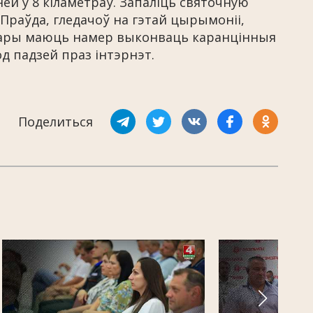
й у 8 кіламетраў. Запаліць святочную
Праўда, гледачоў на гэтай цырымоніі,
затары маюць намер выконваць каранцінныя
д падзей праз інтэрнэт.
Поделиться