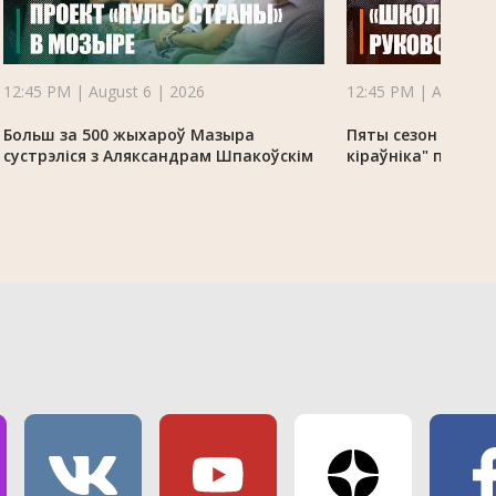
12:45 PM | August 6 | 2026
12:45 PM | August 6
Больш за 500 жыхароў Мазыра
Пяты сезон праек
сустрэліся з Аляксандрам Шпакоўскім
кіраўніка" прахо